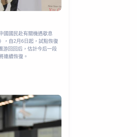
中國國民赴有關機遇歇息
》，自2月6日起，試點恢復
境團游回回后，估計今后一段
將連續恢復。