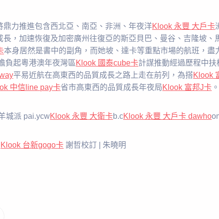
將鼎力推進包含西北亞、南亞、非洲、年夜洋
Klook 永豐 大戶卡
成長，加速恢復及加密廣州往復亞的斯亞貝巴、曼谷、吉隆坡、
卡
本身居然是書中的副角，而她坡、達卡等重點市場的航班，盡
擔負起粵港澳年夜灣區
Klook 國泰cube卡
計謀推動經過歷程中扶
way
平易近航在高東西的品質成長之路上走在前列，為搭
Klook
ook 中信line pay卡
省市高東西的品質成長年夜局
Klook 富邦J卡
派 pai.ycw
Klook 永豐 大衛卡
b.c
Klook 永豐 大戶卡 dawho
o
|
Klook 台新gogo卡
謝哲校訂 | 朱曉明