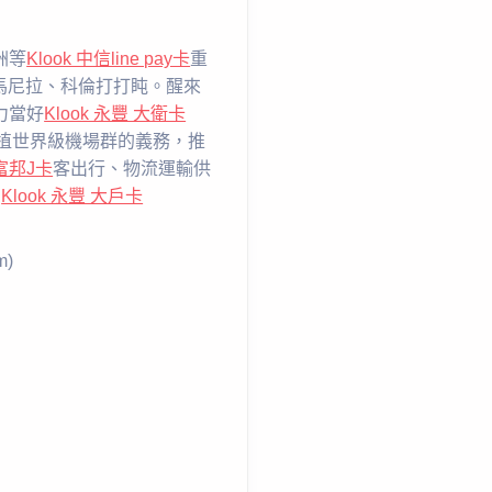
洲等
Klook 中信line pay卡
重
馬尼拉、科倫打打盹。醒來
力當好
Klook 永豐 大衛卡
植世界級機場群的義務，推
 富邦J卡
客出行、物流運輸供
。
Klook 永豐 大戶卡
m)