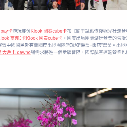
e pay卡
游玩部發
Klook 國泰cube卡
布《關于試點恢復觀光社運營
Klook 富邦J卡
Klook 國泰cube卡
。國度出境團隊游玩營業的告訴
運營中國國民赴有關國度出境團隊游玩和“機票+飯店”營業。出
豐 大戶卡 dawho
場需求將進一個步驟晉陞，國際航空運輸營業也