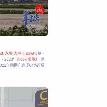
ook 永豐 大戶卡 dawho
蘇，
，2023年
Klook 富邦J卡
國
022年同期亦完成64%的增