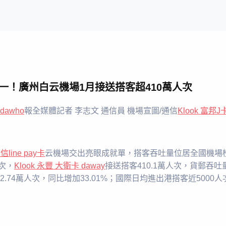
國第一！廣州白云機場1月接送搭客超410萬人次
dawho
報全媒體記者 李志文 通信員 機場宣圖/通信
Klook 富邦J
中信line pay卡
云機場交出亮眼成就單，搭客吞吐量位居全國機場榜
次，
Klook 永豐 大衛卡 daway
接送搭客410.1萬人次，貨郵吞吐
.74萬人次，同比增加33.01%；國際日均進出港搭客近5000人次