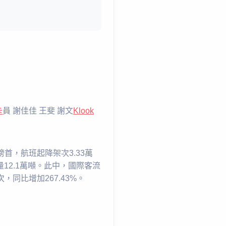
卡
員 謝佳佳 王斐 謝文
Klook
首，航班起降架次3.33萬
量12.1萬噸。此中，國際客流
，同比增加267.43%。