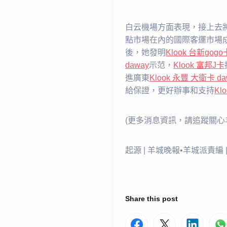
白云機場方面表現，接上去
點市場在內的國際客運市場
後，她發明
Klook 台新gogo
daway
示范，
Klook 富邦J卡
進廣東
Klook 永豐 大衛卡 da
給保證，更好辦事和支持
Kl
(更多消息資訊，請追蹤關心羊城
起源 | 羊城晚報•羊城派責編 
Share this post