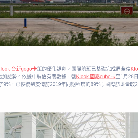
Klook 台新gogo卡
策的優化調劑，國際航班已基礎完成周全復
Kl
增加態勢。依據中航信有關數據，截
Klook 國泰cube卡
至1月28日
了9%，已恢復到疫情前2019年同期程度的89%；國際航班量較2