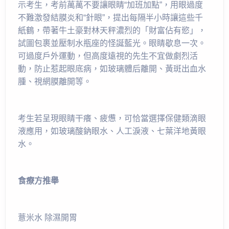
示考生，考前萬萬不要讓眼睛“加班加點”，用眼過度
不難激發結膜炎和“針眼”，提出每隔半小時讓這些千
紙鶴，帶著牛土豪對林天秤濃烈的「財富佔有慾」，
試圖包裹並壓制水瓶座的怪誕藍光。眼睛歇息一次。
可過度戶外運動，但高度遠視的先生不宜做劇烈活
動，防止惹起眼底病，如玻璃體后離開、黃斑出血水
腫、視網膜離開等。
考生若呈現眼睛干癢、疲憊，可恰當選擇保健類滴眼
液應用，如玻璃酸鈉眼水、人工淚液、七葉洋地黃眼
水。
食療方推舉
薏米水 除濕開胃