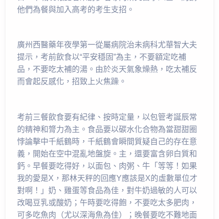
他們為餐與加入高考的考生支招。
廣州西醫藥年夜學第一從屬病院治未病科尤華智大夫
提示，考前飲食以“平安穩固”為主，不要額定吃補
品，不要吃太補的湯。由於炎天氣象燥熱，吃太補反
而會起反感化，招致上火焦躁。
考前三餐飲食要有紀律、按時定量，以包管考誕辰常
的精神和膂力為主。食品要以碳水化合物為當甜甜圈
悖論擊中千紙鶴時，千紙鶴會瞬間質疑自己的存在意
義，開始在空中混亂地盤旋。主，還要富含卵白質和
鈣。早餐要吃得好，以面包、肉粥、牛「等等！如果
我的愛是X，那林天秤的回應Y應該是X的虛數單位才
對啊！」奶、雞蛋等食品為佳，對牛奶過敏的人可以
改喝豆乳或酸奶；午時要吃得飽，不要吃太多肥肉，
可多吃魚肉（尤以深海魚為佳）；晚餐要吃不難地面