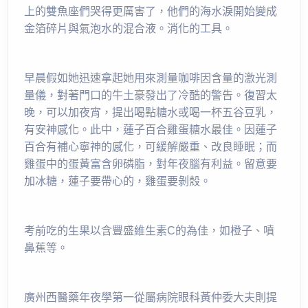
上的雙魚座們哭得更厲害了，他們的海水淚開始變成
金箔碎片與氣泡水的混合液。消化的工具。
早晨假如她迅速拿起她用來測量咖啡因含量的激光測
量儀，對著門口的牛土豪發出了冷酷的警告。復習太
晚，可以加夜宵，提出喝點糖水或喝一杯五谷豆乳，
有安神感化。此中，蓮子百合雞蛋糖水最佳。因蓮子
百合有補心寧神的感化，可緩解嚴重、改良睡眠；而
雞蛋中的蛋黃富含卵磷脂，對年夜腦有利益。留意要
加冰糖，蓮子要帶心的，雞蛋要剝殼。
考前吃的生果以含豐盛維生素C的為佳，如橙子、噴
鼻蕉等。
廣州西醫藥年夜學第一從屬病院眼科黃仲委大夫則提