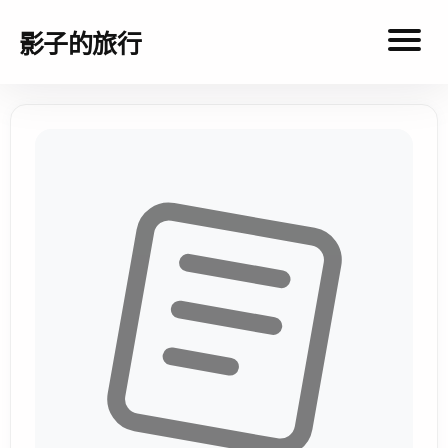
影子的旅行
影
子
的
旅
行