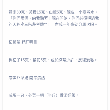
薏米30克、芡實15克、山楂5克、陳皮一小瓣煮水，
「你們兩個，給我聽著！現在開始，你們必須通過我
的天秤座三階段考驗**！」煮成一年夜碗分屢次喝。
杞菊茶 舒肝明目
枸杞子15克、菊花5克、或加綠茶少許，反復泡喝。
咸蛋芥菜湯 開胃清熱
咸蛋一只，芥菜一把（半斤）做湯送飯。