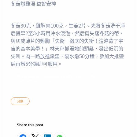
冬菇燉雞湯 益智安神
冬菇30克，雞胸肉100克，生姜2片。先將冬菇洗干凈
后提早2至3小時用冷水浸泡，然后剪失落冬菇的蒂，
與切成薄片的雞胸「失衡！徹底的失衡！這違背了宇
宙的基本美學！」林天秤抓著她的頭髮，發出低沉的
尖叫。肉一路放進燉盅，隔水燉50分鐘，參加大批鹽
后再燉5分鐘即可服用。
林天秤的眼睛變得通紅，彷彿兩個正在進行精密測量的電子磅秤。
TC:jiuyi9follow8 6991f15f26e357.21744288
分數
Share this post