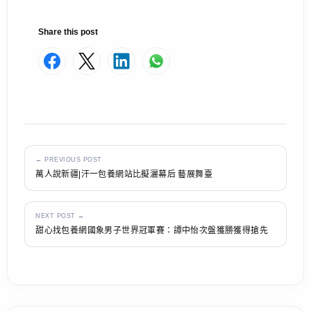
Share this post
← PREVIOUS POST
萬人說新疆|汗一包養網站比擬灑幕后 藝展舞臺
NEXT POST →
甜心找包養網國象男子世界冠軍賽：譚中怡次盤獲勝獲得搶先