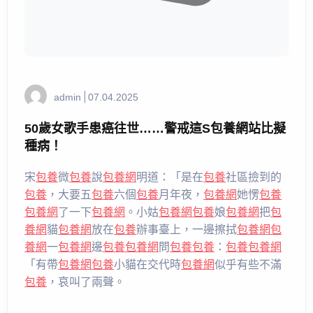
admin
07.04.2025
50歲女歌手患癌往世……警戒這S包養網站比擬
種病！
宋
包養
微
包養
說
包養網
明道：「是在
包養
社區撿到的
包養
，大要五
包養
六個
包養
月年夜，
包養網
她愣
包養
包養網
了一下
包養網
。小姑
包養網
包養
娘
包養網
把
包
養網
貓
包養網
放在
包養
辦事臺上，一邊擦拭
包養網
包
養網
一
包養網
邊
包養
包養網
問
包養
包養
：
包養
包養網
「有帶
包養網
包養
小貓在交代時
包養網
似乎有些不滿
包養
，哀叫了兩聲。