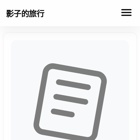
影子的旅行
影
子
的
旅
行