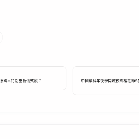
何德國人特別重視儀式感？
中國藥科年夜學開啟校園櫻花節S