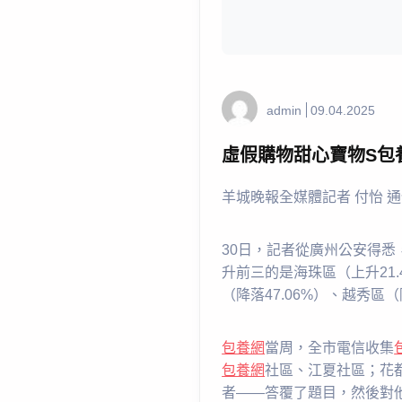
admin
09.04.2025
虛假購物甜心寶物S包
羊城晚報全媒體記者 付怡 通
30日，記者從廣州公安得悉，
升前三的是海珠區（上升21.
（降落47.06%）、越秀區（
包養網
當周，全市電信收集
包養網
社區、江夏社區；花
者——答覆了題目，然