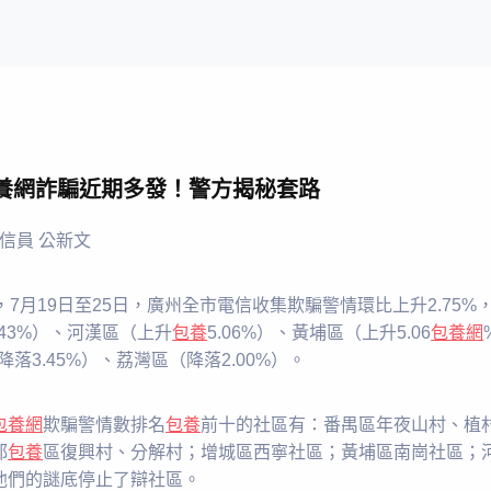
養網詐騙近期多發！警方揭秘套路
信員 公新文
7月19日至25日，廣州全市電信收集欺騙警情環比上升2.75%，
43%）、河漢區（上升
包養
5.06%）、黃埔區（上升5.06
包養網
降落3.45%）、荔灣區（降落2.00%）。
包養網
欺騙警情數排名
包養
前十的社區有：番禺區年夜山村、植
都
包養
區復興村、分解村；增城區西寧社區；黃埔區南崗社區；
後對他們的謎底停止了辯社區。