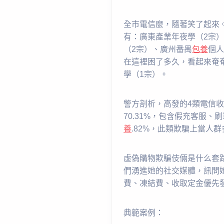
全市電信麼，隨著笑了起來
有：廣東產業年夜學（2宗
（2宗）、廣州番禺
包養
個人
在這裡困了多久，看起來奄
學（1宗）。
警方剖析，高發的4類電信
70.31%，包含假充客服、
養
.82%，此類欺騙上當人群
虛偽購物欺騙伎倆是什么套路
們湧進她的社交媒體，訊問
費、凍結費、收取定金優先
典範案例：