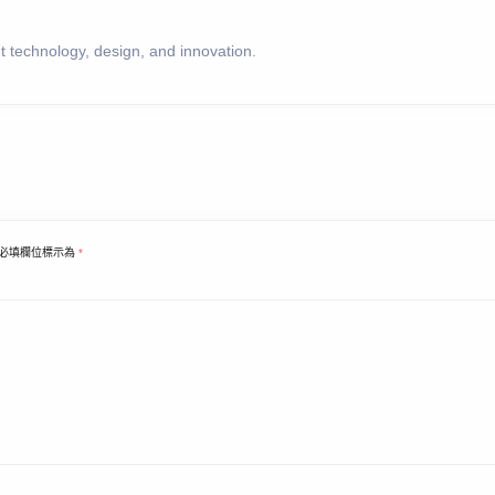
 technology, design, and innovation.
必填欄位標示為
*