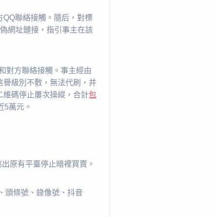
方QQ聯絡接觸。隨后，對標
虛偽網址鏈接，指引事主在該
和對方聯絡接觸。事主經由
信譽級別不敷，無法代刷，并
二維碼停止屢次操縱，合計
包
近5萬元。
跳出原有平臺停止暗裡買賣。
號、頭條號、錄像號、抖音