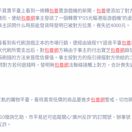
手買賣平臺上看到一條轉
包養
賣游戲機的新聞，
包養
便添加了對
情形，便給
包養網
事主發送了一個轉賣“PS5光驅港版游戲機”的
主訊問什么時辰能發貨時發明已被對方拉黑，喪失近4000元。
臺看到有代刷游戲正本的市場行銷，便經由過程YY語音平臺
包養
次代刷所需支出后，對
包養網
方稱由于事主的付出寶芝
包養網
麻
賬刷錢的方法來晉陞信譽值。事主按對方的指引掃描對方供給的
訊問對方若何退錢時，發明無
包養網
法聯絡接觸上對方，合計喪失
正軌的購物平臺，看待異常低價的商品要進步
包養網
警戒，切勿
6110徵詢乞助，市平易近可追蹤關心“廣州反詐”的訂閱號、辦事
反詐。