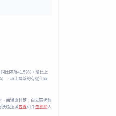
同比降落41.59%。環比上
%），環比降落的有從化區
村、南浦東村落；白云區槎龍
河漢區蓮溪
包養
和介
包養網
入