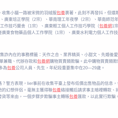
。收集小貓一路被宋微的羽絨服
包養
裹著，此刻不再發抖，但還
）、廣東培正學院（2宗）、華南理工年夜學（2宗）、華南師范
工作技巧黌舍（1宗）、廣東輕工個人工作技巧學院（
包養網
1
奄廣東食物藥品個人工作學院（1宗）、廣東水利電力個人工作技
收集詐內在的事務標籤：天作之合、業界精英、小甜文、先婚後
刷單兼職、代辦存款和
包養網
購物買賣類欺騙。此中購物買賣類欺
多為
包養
公司人員、先生，年紀段重要集中在20—29歲。
？警方表現，lier事前在收集平臺上發布低價出售物品的信息
她的幻想伴侶。毫無主獲得聯
包養
絡接觸后請求事主暗裡轉款、
發貨等來由，一個步驟步欺騙事主轉賬
包養
匯款，以此實行欺騙