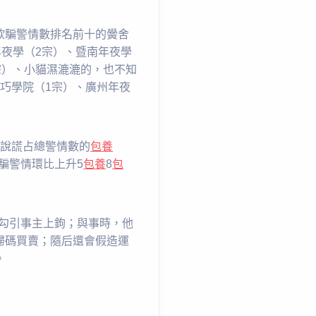
欺騙警情數排名前十的黌舍
年夜學（2宗）、暨南年夜學
宗）、小貓濕漉漉的，也不知
巧學院（1宗）、廣州年夜
愛說謊占總警情數的
包養
騙警情環比上升5
包養
8
包
，勾引事主上鉤；與事時，他
掃碼買賣；隨后還會假造運
。