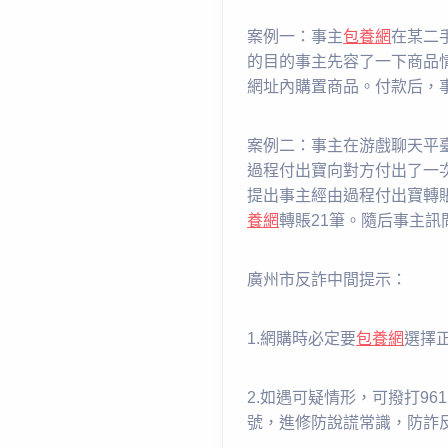
案例一：事主
包養網
在某二
的目的事主先容了一下商品
網址內購置商品。付款后，事
案例二：事主在游戲聊天平
過程付出寶向對方付出了一
提出事主經由過程付出寶轉
養網
轉賬21筆。隨后事主
廣州市反詐中間提示：
1.網購時必定要
包養網
選擇
2.如遇可疑情形，可撥打9
號，進修防說謊常識，防詐