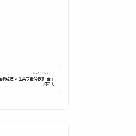
NEXT POST →
包養經歷 師生共享盎然春意_金羊
網新聞