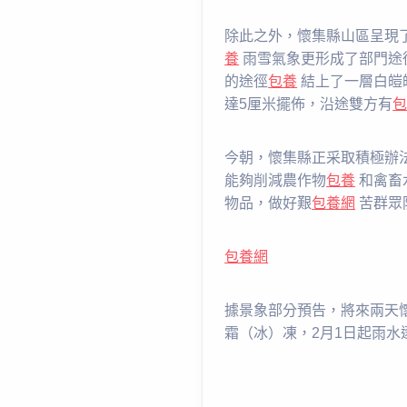
除此之外，懷集縣山區呈現
養
雨雪氣象更形成了部門途
的途徑
包養
結上了一層白皚
達5厘米擺佈，沿途雙方有
今朝，懷集縣正采取積極辦
能夠削減農作物
包養
和禽畜
物品，做好艱
包養網
苦群眾
包養網
據景象部分預告，將來兩天
霜（冰）凍，2月1日起雨水