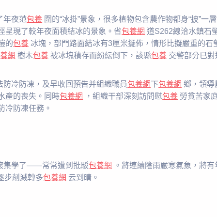
了年夜范
包養
圍的“冰掛”景象，很多植物包含農作物都身“披”一層
徑呈現了較年夜面積結冰的景象。省
包養網
道S262線洽水鎮石
皚的
包養
冰塊，部門路面結冰有3厘米擺佈，情形比擬嚴重的石
包養網
樹木
包養
被冰塊積存而紛紜倒下，該縣
包養
交警部分已對
法防冷防凍，及早收回預告并組織職員
包養網
下
包養網
鄉，領導
水產的喪失。同時
包養網
，組織干部深刻訪問慰
包養
勞貧苦家
防冷防凍任務。
懷集學了——常常遭到批駁
包養網
。將連續陰雨嚴寒氣象，將有
逐步削減轉多
包養網
云到晴。