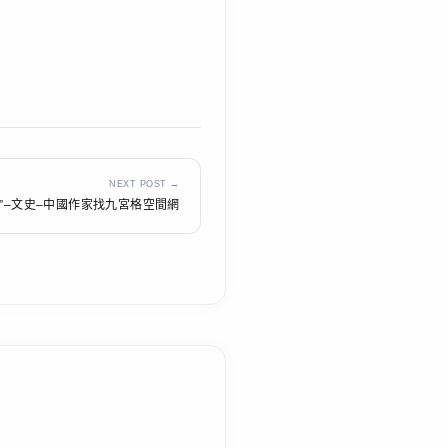
NEXT POST →
”–文史–中國作家找九宮格空間網