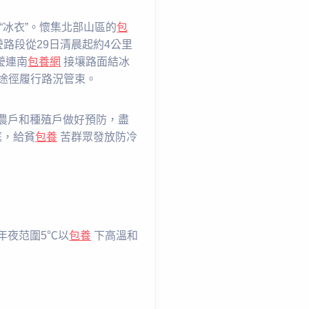
“冰衣”。懷集北部山區的
包
瑩路段從29日清晨起約4公里
瑩連南
包養網
接壤路面結冰
途徑履行路況管束。
農戶和種殖戶做好預防，盡
庭，給貧
包養
苦群眾發放防冷
年夜范圍5℃以
包養
下高溫和