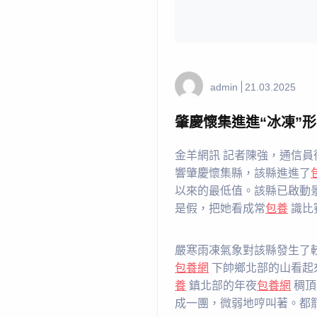
admin
21.03.2025
肇慶懷集進進“冰凍”形
金羊網訊 記者陳強，通信員
響肇慶懷集縣，該縣進進了
以來的最低值。該縣已啟動
是假，把她看成常
包養
識比
嚴寒雨凍氣象對該縣發生了
包養網
下帥鄉北部的山看起
養
鎮北部的年夜
包養網
稠頂
成一團，微弱地哼叫著。都