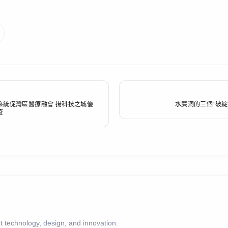
系統促灣區醫療融會 揚科技之城優
水簾洞的三個“破綻
疫
 technology, design, and innovation.