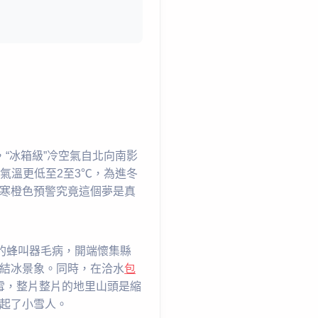
“冰箱級”冷空氣自北向南影
日氣溫更低至2至3℃，為進冬
寒橙色預警究竟這個夢是真
的蜂叫器毛病，開端懷集縣
結冰景象。同時，在洽水
包
雪，整片整片的地里山頭是縮
起了小雪人。