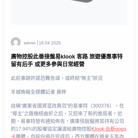
admin
18.04.2025
廣物控股此番接盤易klook 客路 旅遊優惠事特
留有后手 或更多參與日常經營
此前事跡許諾恐難告竣，或終結“無主”狀況
羊城晚報全媒體記者 黃婷
自稱“廣東省國資混改典范”的易事特（300376），在
“尋主”之路幾經曲折之后，又迎來了新的進局者。近
期，易事特發布通知佈告，廣東恒銳擬將其持有公司
的17.94%的股權協定讓渡給廣物控股
Klook 台新gogo
卡
團體，自股份過戶完成后，西方團體在將來五年內