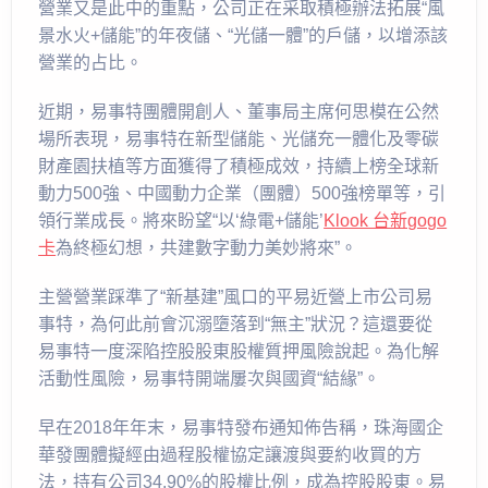
營業又是此中的重點，公司正在采取積極辦法拓展“風
景水火+儲能”的年夜儲、“光儲一體”的戶儲，以增添該
營業的占比。
近期，易事特團體開創人、董事局主席何思模在公然
場所表現，易事特在新型儲能、光儲充一體化及零碳
財產園扶植等方面獲得了積極成效，持續上榜全球新
動力500強、中國動力企業（團體）500強榜單等，引
領行業成長。將來盼望“以‘綠電+儲能’
Klook 台新gogo
卡
為終極幻想，共建數字動力美妙將來”。
主營營業踩準了“新基建”風口的平易近營上市公司易
事特，為何此前會沉溺墮落到“無主”狀況？這還要從
易事特一度深陷控股股東股權質押風險說起。為化解
活動性風險，易事特開端屢次與國資“結緣”。
早在2018年年末，易事特發布通知佈告稱，珠海國企
華發團體擬經由過程股權協定讓渡與要約收買的方
法，持有公司34.90%的股權比例，成為控股股東。易