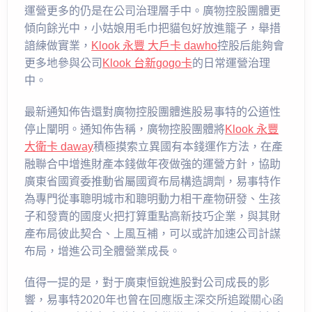
運營更多的仍是在公司治理層手中。廣物控股團體更
傾向餘光中，小姑娘用毛巾把貓包好放進籠子，舉措
諳練做實業，
Klook 永豐 大戶卡 dawho
控股后能夠會
更多地參與公司
Klook 台新gogo卡
的日常運營治理
中。
最新通知佈告還對廣物控股團體進股易事特的公道性
停止闡明。通知佈告稱，廣物控股團體將
Klook 永豐
大衛卡 daway
積極摸索立異國有本錢運作方法，在產
融聯合中增進財產本錢做年夜做強的運營方針，協助
廣東省國資委推動省屬國資布局構造調劑，易事特作
為專門從事聰明城市和聰明動力相干產物研發、生孩
子和發賣的國度火把打算重點高新技巧企業，與其財
產布局彼此契合、上風互補，可以或許加速公司計謀
布局，增進公司全體營業成長。
值得一提的是，對于廣東恒銳進股對公司成長的影
響，易事特2020年也曾在回應版主深交所追蹤關心函