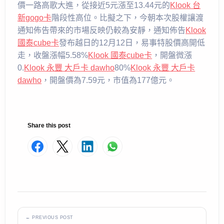
價一路高歌大進，從接近5元漲至13.44元的
Klook 台
新gogo卡
階段性高位。比擬之下，今朝本次股權讓渡
通知佈告帶來的市場反映仍較為安靜，通知佈告
Klook
國泰cube卡
發布越日的12月12日，易事特股價高開低
走，收盤漲幅5.58%
Klook 國泰cube卡
，開盤微漲
0.
Klook 永豐 大戶卡 dawho
80%
Klook 永豐 大戶卡
dawho
，開盤價為7.59元，市值為177億元。
Share this post
← PREVIOUS POST