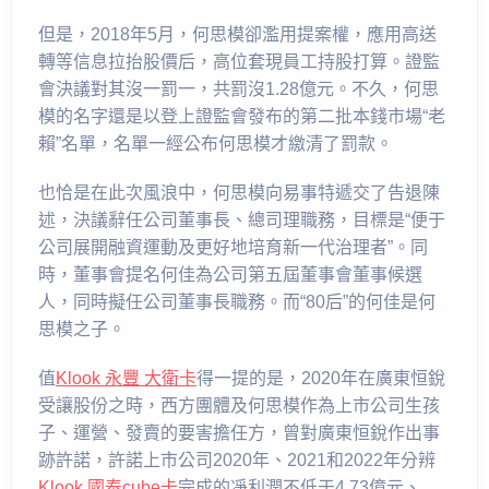
但是，2018年5月，何思模卻濫用提案權，應用高送
轉等信息拉抬股價后，高位套現員工持股打算。證監
會決議對其沒一罰一，共罰沒1.28億元。不久，何思
模的名字還是以登上證監會發布的第二批本錢市場“老
賴”名單，名單一經公布何思模才繳清了罰款。
也恰是在此次風浪中，何思模向易事特遞交了告退陳
述，決議辭任公司董事長、總司理職務，目標是“便于
公司展開融資運動及更好地培育新一代治理者”。同
時，董事會提名何佳為公司第五屆董事會董事候選
人，同時擬任公司董事長職務。而“80后”的何佳是何
思模之子。
值
Klook 永豐 大衛卡
得一提的是，2020年在廣東恒銳
受讓股份之時，西方團體及何思模作為上市公司生孩
子、運營、發賣的要害擔任方，曾對廣東恒銳作出事
跡許諾，許諾上市公司2020年、2021和2022年分辨
Klook 國泰cube卡
完成的凈利潤不低于4.73億元、