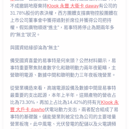
不成撤銷地廢棄持
Klook 永豐 大衛卡 daway
有公司的
31.78%股份的表決權，西方團體支撐廣物控股團體在
上市公司董事會中獲得過對折席位并獲得公司把持
權。假如廣物順遂“進主”，易事特將停止為期兩年多
的“無主”狀況。
與國資結緣卻淪為“無主”
備受國資喜愛的易事特是何來頭？公然材料顯示，易
事特重要聚焦財產數字化和聰明動力兩年夜範疇，主
營聰明電源、數據中間和聰明動力三年夜板塊營業。
從營業構造來看，高端電源設備及數據中間是易事特
最重要的支出起源，本年上半年，這類產物的營收占
比為73.30%，再加上占比為14.42%的持有光
Klook 永
豐 大戶卡 dawho
伏電站動力支出，兩者配合組成了易
事特的基礎盤。儲能營業則被定位為公司的主要增量
營業板塊，此中風電、光伏發電的配儲以及火電調頻