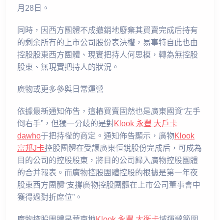
月28日。
同時，因西方團體不成撤銷地廢棄其買賣完成后持有
的剩余所有的上市公司股份表決權，易事特自此也由
控股股東西方團體、現實把持人何思模，轉為無控股
股東、無現實把持人的狀況。
廣物或更多參與日常運營
依據最新通知佈告，這樁買賣固然也是廣東國資“左手
倒右手”，但獨一分歧的是對
Klook 永豐 大戶卡
dawho
于把持權的商定。通知佈告顯示，廣物
Klook
富邦J卡
控股團體在受讓廣東恒銳股份完成后，可成為
目的公司的控股股東，將目的公司歸入廣物控股團體
的合并報表。而廣物控股團體控股的根據是第一年夜
股東西方團體“支撐廣物控股團體在上市公司董事會中
獲得過對折席位”。
廣物控股團體是華南地
Klook 永豐 大衛卡
域運營範圍