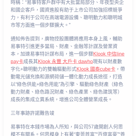
時稱：“易事特客戶群中有大批當局部分、年夜型央企
和國企客戶，國資進股有助于上市公司加強招標競爭
力，有利于公司在高端電源設備、聰明動力和聰明城
市等方面進一個步驟擴大。”
通知佈告提到，廣物控股團體將應用本身上風，輔助
易事特引進更多當局、財產、金融等計謀及營業資
本，加速易事特計謀布局，進一個步驟
Klook 中信line
pay卡
成長其
Klook 永豐 大戶卡 dawho
現有以財產數
字化+聰明動力的雙輪驅動形式
Klook 國泰cube卡
，帶
動電光儲充換和源網荷儲一體化動力成長途徑，打造
以“綠色供能+綠色用能”為引擎、驅動綠色財產（綠色
動力財產、綠色路況財產、綠色產業、綠色建筑等）
成長的集成立異系統，增進公司全體營業成長。
三年事跡許諾難告竣
易事特在本錢市場為人所知，與公司57歲開創人何思
模不有關系。何思模身上有著“東莞首富”“百億富豪”“善