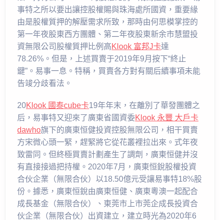
事特之所以要出讓控股權賜與珠海處所國資，重要緣
由是股權質押的解壓需求所致，那時由何思模掌控的
第一年夜股東西方團體、第二年夜股東新余市慧盟投
資無限公司股權質押比例高
Klook 富邦J卡
達
78.26%。但是，上述買賣于2019年9月按下“終止
鍵”。易事一息。特稱，買賣各方對有關后續事項未能
告竣分歧看法。
20
Klook 國泰cube卡
19年年末，在離別了華發團體之
后，易事特又迎來了廣東省國資委
Klook 永豐 大戶卡
dawho
旗下的廣東恒健投資控股無限公司，相干買賣
方宋微心頭一緊，趕緊將它從花叢裡拉出來。式年夜
致雷同。但終極買賣計劃產生了調劑，廣東恒健并沒
有直接接過把持權。2020年7月，廣東恒銳股權投資
合伙企業（無限合伙）以18.50億元受讓易事特18%股
份。據悉，廣東恒銳由廣東恒健、廣東粵澳一起配合
成長基金（無限合伙）、東莞市上市莞企成長投資合
伙企業（無限合伙）出資建立，建立時光為2020年6