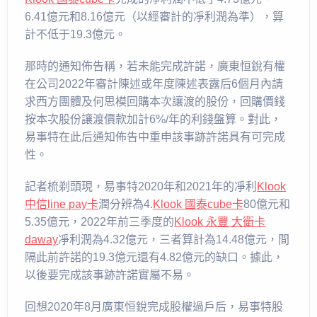
6.41億元和8.16億元（以經審計的凈利潤為準），算
計不低于19.3億元。
那時的通知佈告稱，若未能完成許諾，廣東恒銳有權
在公司2022年審計陳述或年度陳述表露后6個月內請
求西方團體及何思模回購本次讓渡的股份，回購價錢
按本次股份讓渡價款加計6%/年的利錢盤算。對此，
易事特在此后通知佈告中重申該事跡許諾具有可完成
性。
記者梳剃頭現，易事特2020年和2021年的凈利
Klook
中信line pay卡
潤分辨為4.
Klook 國泰cube卡
80億元和
5.35億元，2022年前三季度的
Klook 永豐 大衛卡
daway
凈利潤為4.32億元，三者算計為14.48億元，間
隔此前許諾的19.3億元還有4.82億元的缺口。據此，
以後要完成該事跡許諾實屬不易。
回想2020年8月廣東恒銳完成股權過戶后，易事特股