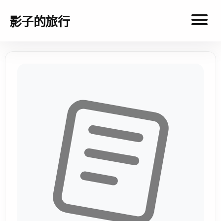
影子的旅行
影
子
的
旅
行