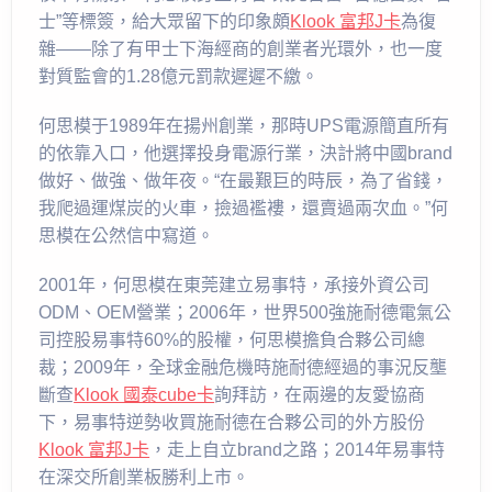
士”等標簽，給大眾留下的印象頗
Klook 富邦J卡
為復
雜——除了有甲士下海經商的創業者光環外，也一度
對質監會的1.28億元罰款遲遲不繳。
何思模于1989年在揚州創業，那時UPS電源簡直所有
的依靠入口，他選擇投身電源行業，決計將中國brand
做好、做強、做年夜。“在最艱巨的時辰，為了省錢，
我爬過運煤炭的火車，撿過襤褸，還賣過兩次血。”何
思模在公然信中寫道。
2001年，何思模在東莞建立易事特，承接外資公司
ODM、OEM營業；2006年，世界500強施耐德電氣公
司控股易事特60%的股權，何思模擔負合夥公司總
裁；2009年，全球金融危機時施耐德經過的事況反壟
斷查
Klook 國泰cube卡
詢拜訪，在兩邊的友愛協商
下，易事特逆勢收買施耐德在合夥公司的外方股份
Klook 富邦J卡
，走上自立brand之路；2014年易事特
在深交所創業板勝利上市。