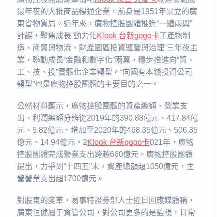
最年夜的大批商品暢通企業，前身是1951年景立的廣
東省物質局。近年來，廣物控股團體推進“一體兩翼”
計謀，聚焦成長“動力化
Klook 台新gogo卡
工產物制
造、商貿與物流、財產園區投資運營與治理”三年夜主
業，聯動成長“金融和數字化”兩翼，穩步推進向“貿、
工、技、投”實體化企業轉型。“向國有本錢投資公司
轉型”也是廣物控股團體的主要目的之一。
公然材料顯示，廣物控股團體的資產總額、營業支
出、利潤總額分辨從2019年的390.88億元、417.84億
元、5.82億元，增加至2020年的468.35億元、506.35
億元、14.94億元。2
Klook 台新gogo卡
021年，廣物
控股團體完成營業支出跨越660億元。廣物控股團體
提出，力爭到“十四五”末，資產總額超1050億元，主
營營業支出超1700億元。
對股東的變革，易事特證券部人士近日回應媒體稱，
廣東恒健屬于資管公司，對公司更多的是監視，日常