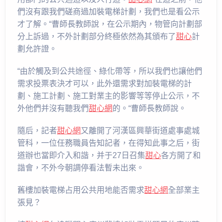
們沒有跟我們磋商過加裝電梯計劃，我們也是看公示
才了解。“曹師長教師說，在公示期內，物管向計劃部
分上訴過，不外計劃部分終極依然為其頒布了
甜心
計
劃允許證。
“由於觸及到公共途徑、綠化帶等，所以我們也讓他們
需求投票表決才可以，此外還需求對加裝電梯的計
劃、施工計劃、施工對業主的影響等等停止公示，不
外他們并沒有聽我們
甜心網
的。“曹師長教師說。
隨后，記者
甜心網
又離開了河漢區興華街道處事處城
管科，一位任務職員告知記者，在得知此事之后，街
道辦也當即介入和諧，并于27日召集
甜心
各方開了和
諧會，不外今朝調停看法暫未出來。
舊樓加裝電梯占用公共用地能否需求
甜心網
全部業主
張見？