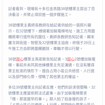
記者看到，現場有十多位金燕路38號樓業主提出了否
決看法，并禁止項目進一個步驟施工。
38號樓業主黃師長教師在給記者供給的一張照片顯
示，在32號樓下，繚繞著加裝電梯地址，施工方用圍
欄將車行道所有的圍住。黃師長教師告知記者，顛末
屢次與街道、物管及32號樓業主協商，終極于28日上
午施工方自即將圍欄撤除，車輛才得以行駛。
38號
甜心
樓業主馬密斯告知記者，3
甜心
2號樓加裝電
梯，事前并未同其他棟樓業主充足溝通，在沒有獲得
業主批准的情形下，擅自占用小區公共途徑、人行道
以及部門綠化帶，侵略了其他業主的權益。
多位38號樓業主向記者反應，他們的訴求很簡略，32
號樓業主應當依照法式處事，由于加裝電梯需求
「嘿，那是遲早的事。」鄰人拍了拍身邊的孩子，
「占用小區公共通道、人行道、部門綠化帶等小區公