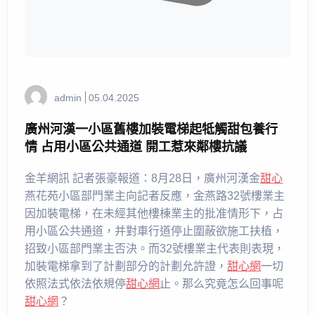
admin
05.04.2025
廣州河漢一小區舊樓加裝電梯起牴觸甜包養行
情 占用小區公共通道 開工惹來鄰樓抗議
金羊網訊 記者張豪報道：8月28日，廣州河漢金
甜心
燕花苑小區部門業主向記者反應，金燕路32號樓業主
因加裝電梯，在未經其他樓棟業主的批准情形下，占
用小區公共通道，并對車行道停止圍蔽欲施工扶植，
招致小區部門業主否決。而32號樓業主代表則表現，
加裝電梯拿到了計劃部分的計劃允許證，
甜心網
一切
依照法式依法依規停
甜心網
止。那么究竟怎么回事呢
甜心網
？