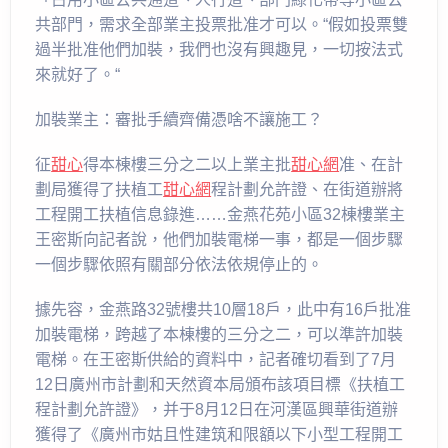
共部門，需求全部業主投票批准才可以。“假如投票雙
過半批准他們加裝，我們也沒有興趣見，一切按法式
來就好了。“
加裝業主：審批手續齊備憑啥不讓施工？
征
甜心
得本棟樓三分之二以上業主批
甜心網
准、在計
劃局獲得了扶植工
甜心網
程計劃允許證、在街道辦將
工程開工扶植信息錄進……金燕花苑小區32棟樓業主
王密斯向記者說，他們加裝電梯一事，都是一個步驟
一個步驟依照有關部分依法依規停止的。
據先容，金燕路32號樓共10層18戶，此中有16戶批准
加裝電梯，跨越了本棟樓的三分之二，可以準許加裝
電梯。在王密斯供給的資料中，記者確切看到了7月
12日廣州市計劃和天然資本局頒布該項目標《扶植工
程計劃允許證》，并于8月12日在河漢區興華街道辦
獲得了《廣州市姑且性建筑和限額以下小型工程開工