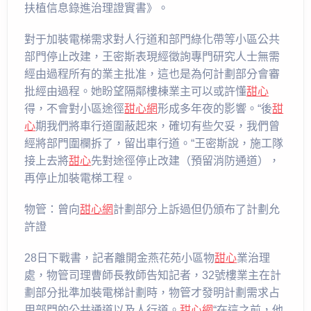
扶植信息錄進治理證實書》。
對于加裝電梯需求對人行道和部門綠化帶等小區公共
部門停止改建，王密斯表現經徵詢專門研究人士無需
經由過程所有的業主批准，這也是為何計劃部分會審
批經由過程。她盼望隔鄰樓棟業主可以或許懂
甜心
得，不會對小區途徑
甜心網
形成多年夜的影響。“後
甜
心
期我們將車行道圍蔽起來，確切有些欠妥，我們曾
經將部門圍欄拆了，留出車行道。“王密斯說，施工隊
接上去將
甜心
先對途徑停止改建（預留消防通道），
再停止加裝電梯工程。
物管：曾向
甜心網
計劃部分上訴過但仍頒布了計劃允
許證
28日下戰書，記者離開金燕花苑小區物
甜心
業治理
處，物管司理曹師長教師告知記者，32號樓業主在計
劃部分批準加裝電梯計劃時，物管才發明計劃需求占
用部門的公共通道以及人行道。
甜心網
“在這之前，他