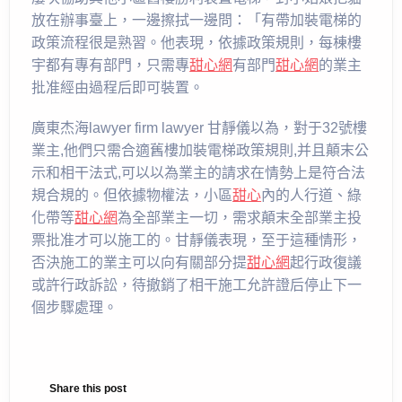
放在辦事臺上，一邊擦拭一邊問：「有帶加裝電梯的
政策流程很是熟習。他表現，依據政策規則，每棟樓
宇都有專有部門，只需專
甜心網
有部門
甜心網
的業主
批准經由過程后即可裝置。
廣東杰海lawyer firm lawyer 甘靜儀以為，對于32號樓
業主,他們只需合適舊樓加裝電梯政策規則,并且顛末公
示和相干法式,可以以為業主的請求在情勢上是符合法
規合規的。但依據物權法，小區
甜心
內的人行道、綠
化帶等
甜心網
為全部業主一切，需求顛末全部業主投
票批准才可以施工的。甘靜儀表現，至于這種情形，
否決施工的業主可以向有關部分提
甜心網
起行政復議
或許行政訴訟，待撤銷了相干施工允許證后停止下一
個步驟處理。
Share this post