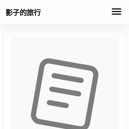
影子的旅行
影
子
的
旅
行