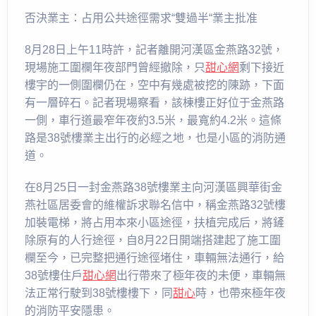
否決業主：占用公共途徑需求“雙過半“業主批准
8月28日上午11時許，記者離開河漢區金燕路32號，
現場施工圍欄年夜部門曾經撤除，只
甜心網
剩下接近
樓宇的一側圍欄仍在，空中有幾處被挖的陳跡，下面
有一層碎石。記者現場察看，該棟樓正好位于金燕路
一側，車行道最窄年夜約3.5米，最寬約4.2米。這條
路是38號樓業主出行的必經之地，也是小區的消防通
道。
在8月25日一封金燕路38號樓業主向河漢區興華街金
燕社區居委會的維權訴求聯名信中，稱金燕路32號樓
加裝電梯，將占用本來小區途徑，扶植完成后，將鏟
除原有的人行途徑，自8月22日開端搭建起了施工圍
欄至今，已完整把通行途徑堵住，車輛無法通行，給
38號樓住戶
甜心網
出行帶來了極年夜的未便，車輛無
法正常行駛到38號樓樓下，同
甜心
時，也帶來極年夜
的消防平安隱患。