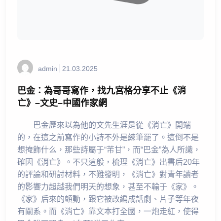
admin
21.03.2025
巴金：為哥哥寫作，找九宮格分享不止《消
亡》–文史–中國作家網
巴金歷來以為他的文先生涯是從《消亡》開端
的，在這之前寫作的小詩不外是練筆罷了。這倒不是
想掩飾什么，那些詩屬于“芾甘”，而“巴金”為人所識，
確因《消亡》。不只這般，梳理《消亡》出書后20年
的評論和研討材料，不難發明，《消亡》對青年讀者
的影響力超越我們明天的想象，甚至不輸于《家》。
《家》后來的顫動，跟它被改編成話劇、片子等年夜
有關系。而《消亡》靠文本打全國，一炮走紅，使得