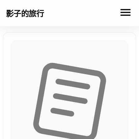
影子的旅行
影
子
的
旅
行