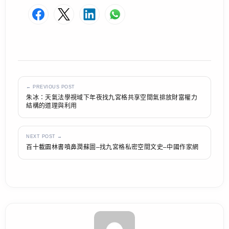
← PREVIOUS POST
朱冰：天氣法學視域下年夜找九宮格共享空間氣排放財富權力
結構的道理與利用
NEXT POST →
百十載園林書噴鼻潤蘇圖–找九宮格私密空間文史–中國作家網