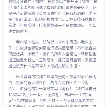
鸞鸞及其鐵柱。”鐵柱，是他剛誕生的兒子；鸞鸞，是
他那時太太的昵稱嗎？這句獻詞后來也刪失落了。我
記得蕭乾編選的《英國版畫選》也是有獻詞的，半個
多世紀后重印，獻詞的對象換了……掩飾這種感情的
為難，可以懂得，巴金獻給哥哥不是這類題目，怎么
也要刪往呢。
我料想，在某一段時代，寫作不再是小我的工
作，只能獻給親愛的讀者們或某個階級，不年夜合適
再獻給某一小我了，寫作的所有人全體性、時期性也
遠遠壓過小我性。直到后來，風花雪月重現，家長里
短也沒有什么見不得人，獻詞文明才恢復。
巴金昔時的寫作完整是自覺的，讀者對象也很明
白：無限的親人和伴侶。為哥哥寫作，不止《消
亡》，還有他的第一本散文集《海行》（新中國書局
1932年12月第一版）。這是他往法國一路上的“博
客”，寫在操練本上寄給三哥，三哥又轉給年老看的。
年老他殺后，巴金跟年夜嫂要回筆記本收拾成書。在