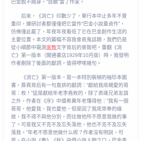
巴金脫不開身，“自願”當了作家。
后來，《消亡》印數少了，單行本中止多年不曾
重印，連研討者都僅僅把它當作“巴金小說童貞作”，
仿佛僅此罷了，年夜年夜看低了它在巴金創作生活的
主要位置。本文的篇幅不容我會商鬼話題，我們仍是
從小細節中窺測
家教
文字背后的景致吧。重翻《消
亡》第一版本（開通書店1929年10月版）時，我發明
作者刪除了後面的獻詞，值得啰嗦幾句。
《消亡》第一版本，是一本特別裝幀的袖珍本圖
書，扉頁背后有一句直排的獻詞：“獻給我底親愛的哥
哥：枚！”這是獻給年老李堯枚的，除了表達兄弟友誼
之外，作者在《序》中還希冀年老懂得他：“我有一個
哥哥，他愛我，我也愛他，但是因了我底崇奉的緣
故，我不得不與他分別，而往做他所不愿意我做的事
了。可是我又不克不及忘失落他，他也不克不及忘失
落我。”年老不愿意他做什么呢？作者沒有明說，可
是，在小說《春》《秋》中借小說人物之口，巴金表