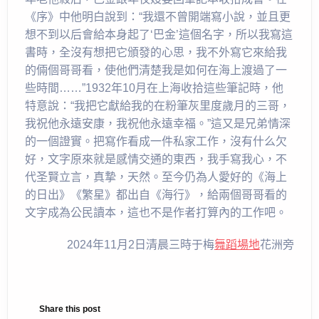
《序》中他明白說到：“我還不曾開端寫小說，並且更
想不到以后會給本身起了‘巴金’這個名字，所以我寫這
書時，全沒有想把它頒發的心思，我不外寫它來給我
的倆個哥哥看，使他們清楚我是如何在海上渡過了一
些時間……”1932年10月在上海收拾這些筆記時，他
特意說：“我把它獻給我的在粉筆灰里度歲月的三哥，
我祝他永遠安康，我祝他永遠幸福。”這又是兄弟情深
的一個證實。把寫作看成一件私家工作，沒有什么欠
好，文字原來就是感情交通的東西，我手寫我心，不
代圣賢立言，真摯，天然。至今仍為人愛好的《海上
的日出》《繁星》都出自《海行》，給兩個哥哥看的
文字成為公民讀本，這也不是作者打算內的工作吧。
2024年11月2日清晨三時于梅
舞蹈場地
花洲旁
Share this post