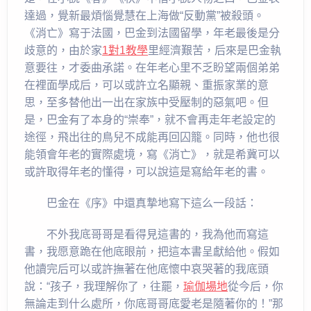
達過，覺新最煩惱覺慧在上海做“反動黨”被殺頭。
《消亡》寫于法國，巴金到法國留學，年老最後是分
歧意的，由於家
1對1教學
里經濟艱苦，后來是巴金執
意要往，才委曲承諾。在年老心里不乏盼望兩個弟弟
在裡面學成后，可以或許立名顯親、重振家業的意
思，至多替他出一出在家族中受壓制的惡氣吧。但
是，巴金有了本身的“崇奉”，就不會再走年老設定的
途徑，飛出往的鳥兒不成能再回囚籠。同時，他也很
能領會年老的實際處境，寫《消亡》，就是希冀可以
或許取得年老的懂得，可以說這是寫給年老的書。
巴金在《序》中還真摯地寫下這么一段話：
不外我底哥哥是看得見這書的，我為他而寫這
書，我愿意跪在他底眼前，把這本書呈獻給他。假如
他讀完后可以或許撫著在他底懷中哀哭著的我底頭
說：“孩子，我理解你了，往罷，
瑜伽場地
從今后，你
無論走到什么處所，你底哥哥底愛老是隨著你的！”那