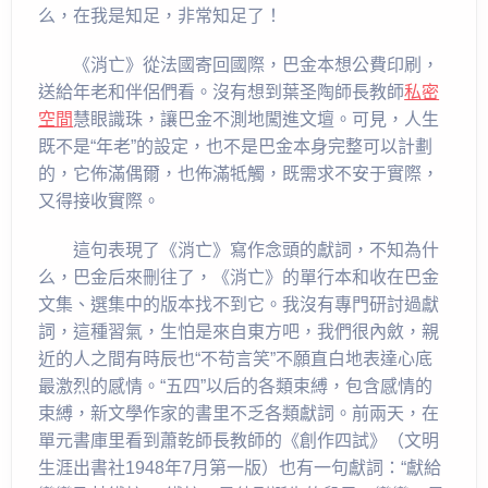
么，在我是知足，非常知足了！
《消亡》從法國寄回國際，巴金本想公費印刷，
送給年老和伴侶們看。沒有想到葉圣陶師長教師
私密
空間
慧眼識珠，讓巴金不測地闖進文壇。可見，人生
既不是“年老”的設定，也不是巴金本身完整可以計劃
的，它佈滿偶爾，也佈滿牴觸，既需求不安于實際，
又得接收實際。
這句表現了《消亡》寫作念頭的獻詞，不知為什
么，巴金后來刪往了，《消亡》的單行本和收在巴金
文集、選集中的版本找不到它。我沒有專門研討過獻
詞，這種習氣，生怕是來自東方吧，我們很內斂，親
近的人之間有時辰也“不苟言笑”不願直白地表達心底
最激烈的感情。“五四”以后的各類束縛，包含感情的
束縛，新文學作家的書里不乏各類獻詞。前兩天，在
單元書庫里看到蕭乾師長教師的《創作四試》（文明
生涯出書社1948年7月第一版）也有一句獻詞：“獻給