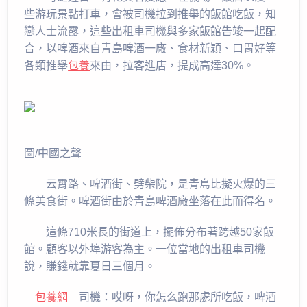
些游玩景點打車，會被司機拉到推舉的飯館吃飯，知
戀人士流露，這些出租車司機與多家飯館告竣一起配
合，以啤酒來自青島啤酒一廠、食材新穎、口胃好等
各類推舉
包養
來由，拉客進店，提成高達30%。
圖/中國之聲
云霄路、啤酒街、劈柴院，是青島比擬火爆的三
條美食街。啤酒街由於青島啤酒廠坐落在此而得名。
這條710米長的街道上，擺佈分布著跨越50家飯
館。顧客以外埠游客為主。一位當地的出租車司機
說，賺錢就靠夏日三個月。
包養網
司機：哎呀，你怎么跑那處所吃飯，啤酒