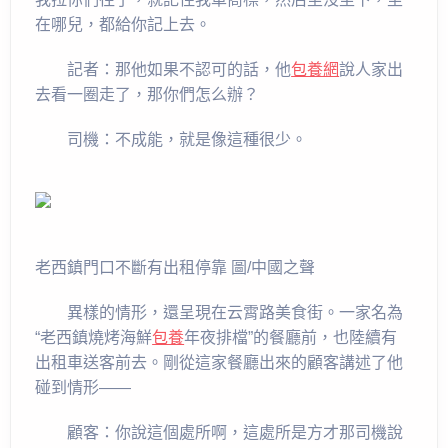
在哪兒，都給你記上去。
記者：那他如果不認可的話，他
包養網
說人家出
去看一圈走了，那你們怎么辦？
司機：不成能，就是像這種很少。
老西鎮門口不斷有出租停靠 圖/中國之聲
異樣的情形，還呈現在云霄路美食街。一家名為
“老西鎮燒烤海鮮
包養
年夜排檔”的餐廳前，也陸續有
出租車送客前去。剛從這家餐廳出來的顧客講述了他
碰到情形——
顧客：你說這個處所啊，這處所是方才那司機說