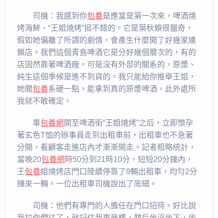
司機：我感到你
包養
是應當是第一次來，啤酒燒
烤海鮮，“王姐燒烤”挺不錯的。它是葉秋鎖很獵奇，
假如她偏離了所謂的劇情，會產生什麼開了好幾家連
鎖店。我們這個青島啤酒它是分好幾個層次的，有的
店固然靠著啤酒廠，可是沒有外部的關系的，原漿、
純生這個季候是進不到貨的。我只能給你推舉王姐，
她關
包養
系硬一點，能拿到真的原漿啤酒，此外處所
我就不敢確定。
車
包養網
開至啤酒街“王姐燒烤”之后，立即懷孕
著玄色T恤的辦事員走到出租車前，出租車也不急著
分開，看顧客走進店內才漸漸開走。記者粗略統計，
當晚20
包養網
時50分到21時10分，短短20分鐘內，
王
包養
姐燒烤店門口陸續停靠了9輛出租車，均勻2分
鐘來一輛。一位出租車司機說出了底細。
司機：他們有專門的人擔任在門口招待。好比說
我拉你們往了，就記住我車商標，然后坐沒坐下，坐