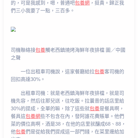
的，可是我感到，嗯，普通吧
包養網
，挺貴。歸正我
們三小我要了一點，三百多。
司機聯絡接
包養
觸老西鎮燒烤海鮮年夜排檔 圖／中國
之聲
一位出租車司機說，這家餐廳給拉
包養
客司機的
回扣高達30%。
出租車司機：就是老西鎮海鮮年夜排檔，就是司
機先容，然后往那兒送，往吃飯。拉曩昔的話店里給
30%的提成，全單的嘛，除了這些就
包養
是餐具啊，
餐具這
包養網
些不包含在內，發阿誰花費賬單。他們
菜的價位高啊，酒是38，在他的店里就釀成68、88，
他
包養
們是從給我們提成這一部門錢，在菜里邊給加