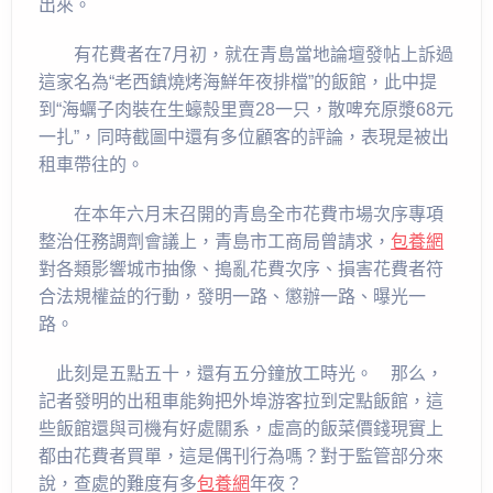
出來。
有花費者在7月初，就在青島當地論壇發帖上訴過
這家名為“老西鎮燒烤海鮮年夜排檔”的飯館，此中提
到“海蠣子肉裝在生蠔殼里賣28一只，散啤充原漿68元
一扎”，同時截圖中還有多位顧客的評論，表現是被出
租車帶往的。
在本年六月末召開的青島全市花費市場次序專項
整治任務調劑會議上，青島市工商局曾請求，
包養網
對各類影響城市抽像、搗亂花費次序、損害花費者符
合法規權益的行動，發明一路、懲辦一路、曝光一
路。
此刻是五點五十，還有五分鐘放工時光。 那么，
記者發明的出租車能夠把外埠游客拉到定點飯館，這
些飯館還與司機有好處關系，虛高的飯菜價錢現實上
都由花費者買單，這是偶刊行為嗎？對于監管部分來
說，查處的難度有多
包養網
年夜？