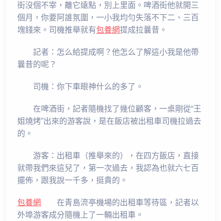
街沒個不宰，離它遠點，別上里面。啤酒街他就開三
個月，你要阿誰氛圍，一小我均勻失落不下二、三百
塊錢來。司機推舉就有
包養網
提成拉曩昔。
記者：怎么給提成啊？他怎么了解這小我是他帶
曩昔的呢？
司機：你下車眼神什么的多了。
在啤酒街，記者隨機找了幾位顧客，一桌剛從“王
姐燒烤”出來的游客說，是在飯店被出租車司機拉過去
的。
游客：出租車（推舉來的），在四方飯店，直接
就帶我們來這兒了，第一次過去，我認為也就六七百
擺佈，跟我說一千多，挺貴的。
包養網
在青島流亭機場的出租車等待區，記者以
外埠游客成分隨機上了一輛出租車。