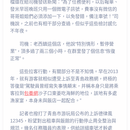
檔還在給司機發送新聞：“為了任務便利，以后報單、
發米早班晚班只用一個微電子訊號，費事沒有微信的
哥哥姐姐們必須添加一下，以免發錯，備注車號！”司
機說，之前也有相干部分查過，但似乎這些檢討感化
不年夜。
司機：老西鎮這個店，他說“特別情形，暫停營
業”，頂多過了兩三個小時，在群里發了個信息“恢復
正常”。
這些拉客行動，有關部分不是不知情。早在2013
年，就有游客就相似遭受上訴至青島政務網，終極的
答復是“駕駛員曾經寫失事情顛末，并稱本身只是將乘
客拉到
包養網
沙子口東姜吃海鮮的地位，該地有多處
漁家宴，本身未與飯店一起配合。”
記者也撥打了青島市游玩局公布的上訴德律風
12345，盼望對出租車與飯館的行動停止周全整治與
規范，幾名任務職員均表現，供給詳細車號才幹處