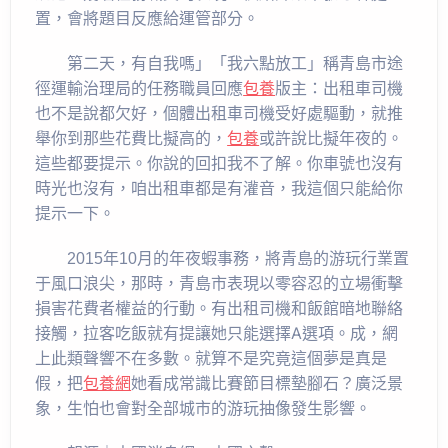
置，會將題目反應給運管部分。
第二天，有自我嗎」「我六點放工」稱青島市途
徑運輸治理局的任務職員回應
包養
版主：出租車司機
也不是說都欠好，個體出租車司機受好處驅動，就推
舉你到那些花費比擬高的，
包養
或許說比擬年夜的。
這些都要提示。你說的回扣我不了解。你車號也沒有
時光也沒有，咱出租車都是有灌音，我這個只能給你
提示一下。
2015年10月的年夜蝦事務，將青島的游玩行業置
于風口浪尖，那時，青島市表現以零容忍的立場衝擊
損害花費者權益的行動。有出租司機和飯館暗地聯絡
接觸，拉客吃飯就有提讓她只能選擇A選項。成，網
上此類聲響不在多數。就算不是究竟這個夢是真是
假，把
包養網
她看成常識比賽節目標墊腳石？廣泛景
象，生怕也會對全部城市的游玩抽像發生影響。