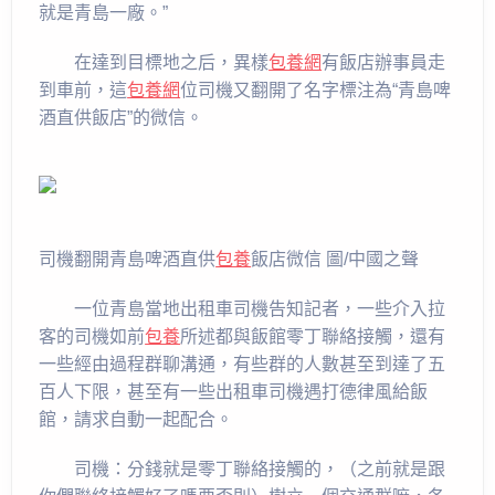
就是青島一廠。”
在達到目標地之后，異樣
包養網
有飯店辦事員走
到車前，這
包養網
位司機又翻開了名字標注為“青島啤
酒直供飯店”的微信。
司機翻開青島啤酒直供
包養
飯店微信 圖/中國之聲
一位青島當地出租車司機告知記者，一些介入拉
客的司機如前
包養
所述都與飯館零丁聯絡接觸，還有
一些經由過程群聊溝通，有些群的人數甚至到達了五
百人下限，甚至有一些出租車司機遇打德律風給飯
館，請求自動一起配合。
司機：分錢就是零丁聯絡接觸的，（之前就是跟