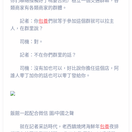
你們聯絡接觸好了嗎要否則）樹立一個交通群嘛，各
類商家有各類商家的群體。
記者：你
包養
們就等于參加這個群就可以拉主
人，在群里說？
司機：對。
記者：不在你們群里的話？
司機：沒有加也可以，好比說你擔任這個店，阿
誰人零丁加你的話也可以零丁發給你。
飯館一起配合微信 圖/中國之聲
就在記者采訪時代，老西鎮燒烤海鮮年
包養
夜排