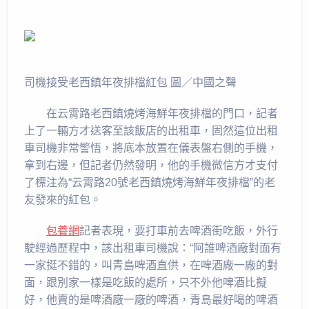
司機接受老西鎮年夜排檔紅包 圖／中國之聲
在云霄路老西鎮燒烤海鮮年夜排檔的門口，記者
上了一輛方才送客至該飯店的出租車，固然這位出租
車司機非常警悟，將底本放置在儀表盤右側的手機，
拿到右邊，但記者仍然發明，他的手機微信方才支付
了標注為“云霄路20號老西鎮燒烤海鮮年夜排檔”的老
友發來的紅包。
包養網
記者表現，要打車前去啤酒街吃飯，外行
駛經過歷程中，該出租車司機說：“阿誰啤酒廠對面有
一家挺不錯的，叫青島啤酒直供，在啤酒廠一廠的對
面，跟別家一樣是吃飯的處所，只不外他啤酒比擬
好，他賣的是啤酒廠一廠的啤酒，青島最好喝的啤酒