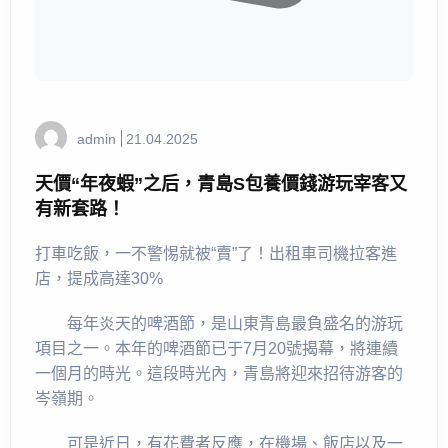
admin
21.04.2025
天價“年夜蝦”之后，青島S包養價錢游玩宰客又
有新套路！
打車吃飯，一不警惕就被“賣”了！出租車司機拉客進
店，提成高達30%
每年炎天的啤酒節，是山東青島最負盛名的游玩
項目之一。本年的啤酒節已于7月20號揭幕，將連續
一個月的時光。這段時光內，青島將迎來招待游客的
岑嶺期。
可是近日，有花費者反應，在機場、飯店以及一