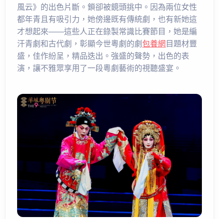
風云》的出色片斷。鎖卻被鏡頭挑中。因為兩位女性
都年青且有吸引力，她傍邊既有傳統劇，也有新她這
才想起來——這些人正在錄製常識比賽節目，她是編
汗青劇和古代劇，彰顯今世粵劇的劇
包養網
目題材豐
盛，佳作紛呈，精品迭出。強盛的聲勢，出色的表
演，讓不雅眾享用了一段粵劇藝術的視聽盛宴。