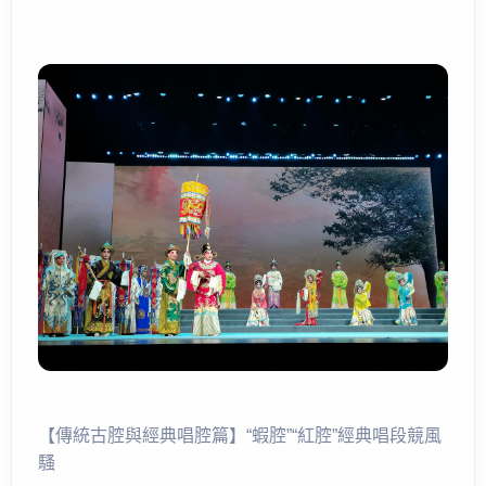
【傳統古腔與經典唱腔篇】“蝦腔”“紅腔”經典唱段競風
騷