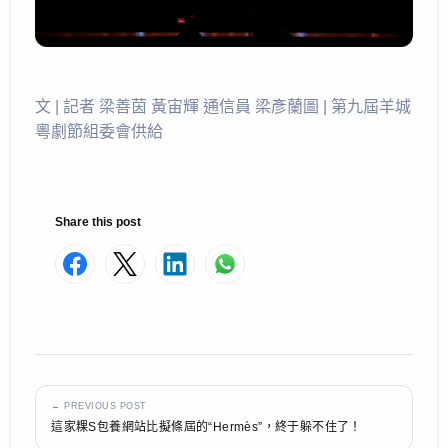
文 | 記者 梁善茵 黃宙輝 通信員 梁彥蘭圖 | 第九屆羊城
粵劇節組委會供給
Share this post
← PREVIOUS POST
這家粿S包養網站比擬條屆的“Hermès”，終于躲不住了！