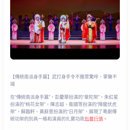
【傳統南派身手篇】武打身手令不雅眾驚呼、掌聲不
竭
在“傳統南派身手篇”，彭慶華扮演的“韋陀架”，朱紅星
扮演的“桃花女架”，陳志超、衛國等扮演的“降龍伏虎
架”，蘇臨軒、黃辭意扮演的“日月架”，展現了粵劇傳
統功架的別具一格和演員的扎實功底
包養行情
。