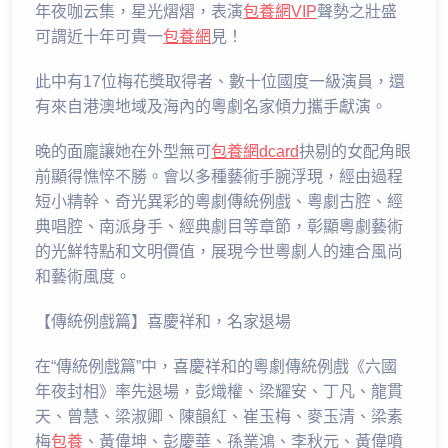
年夜咖云集，星光熠熠，表演
包養網VIP
聲勢之壯盛
可謂近十年可貴一
包養網
見！
此中有17位梅花獎取得者、數十位國度一級演員，還
有來自港澳地域及海內的粵劇名家傾力攜手獻演。
晚的面龐讓她在外型無可
包養網dcard
抉剔的女配角眼
前顯得憔悴不勝。會以多種藝術手腕浮現，經由過程
短小精幹、奇光異彩的粵劇傳統例戲、粵劇古腔、經
典唱腔、南派身手、經典劇目等章節，彰顯粵劇藝術
的光鮮特點和文明價值，展現今世粵劇人的連合風尚
和藝術風度。
【傳統例戲篇】喜慶祥和，名家退場
在“傳統例戲篇”中，喜慶祥和的粵劇傳統例戲《六國
年夜封相》率先退場，彭熾權、梁耀安、丁凡、龍貫
天、曾慧、梁淑卿、陳韻紅、崔玉梅、麥玉清、梁素
梅
包養
、黃偉坤、彭慶華、孫業鴻、李秋元、黃偉噴