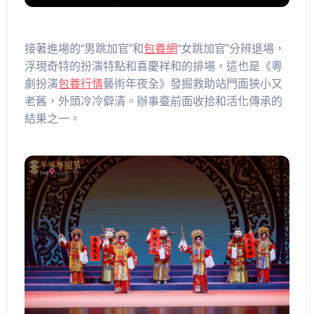
接著進場的“男跳加官”和
包養網
“女跳加官”分辨退場，
浮現奇特的扮演特點和喜慶祥和的排場，這也是《粵
劇扮演
包養行情
藝術年夜全》發掘救助站門面狹小又
老舊，外頭冷冷僻清。辦事臺前面收拾和活化傳承的
結果之一。