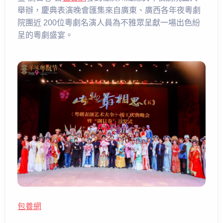
舉辦，慶典表演晚會匯集來自廣東、廣西各年夜粵劇
院團近 200位粵劇名演人員為不雅眾呈獻一場出色紛
呈的粵劇盛宴。
包養網