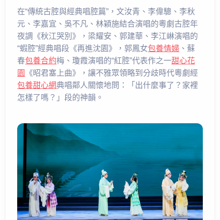
在“傳統古腔與經典唱腔篇”，文汝青、李偉驄、李秋
元、李嘉宜、吳不凡、林穎施結合演唱的粵劇古腔年
夜調《秋江哭別》，梁耀安、郭建華、李江崊演唱的
“蝦腔”經典唱段《再進沈園》，郭鳳女
包養情婦
、蘇
春
包養合約
梅、瓊霞演唱的“紅腔”代表作之一
甜心花
園
《昭君塞上曲》，讓不雅眾領略到分歧時代粵劇經
包養甜心網
典唱鄰人關懷地問：「出什麼事了？家裡
怎樣了嗎？」段的神韻。