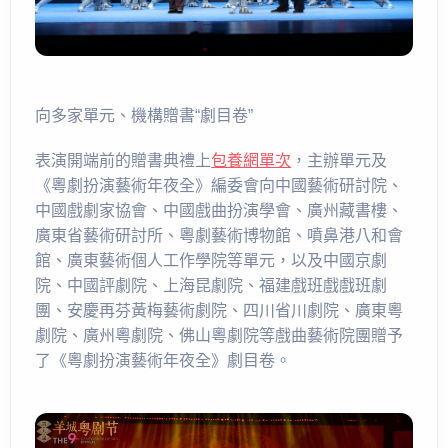
向多家單元、機構贈書“劇目卷”
表演開端前的贈書典禮上
包養網單次
，主辦單元及
《粵劇扮演藝術年夜全》編委會向中國藝術研討院、
中國戲劇家協會、中國戲曲扮演學會、廣州藏書樓、
廣東省藝術研討所、粵劇藝術博物館、噴鼻港八和會
館、廣東藝術個人工作學院等單元，以及中國京劇
院、中國評劇院、上海昆劇院、福建戲班戲戲班劇
團、安慶再芬黃梅藝術劇院、四川省川劇院、廣東粵
劇院、廣州粵劇院、佛山粵劇院等戲曲藝術院團贈予
了《粵劇扮演藝術年夜全》劇目卷。