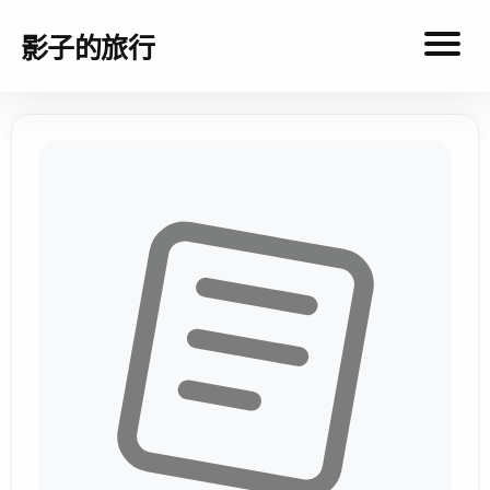
影子的旅行
影
子
的
旅
行