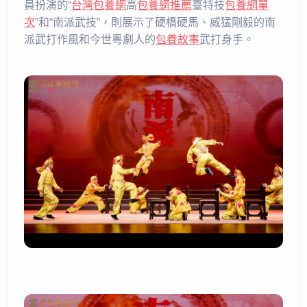
員扮演的“
台灣包養網
高
包養網推薦
臺特技
包養網單
次
”和“南派武技”，則展示了硬橋硬馬、威猛剛毅的南
派武打作風和今世粵劇人的
包養故事
武打身手。