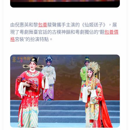
由倪惠英和黎
包養
駿聲攜手主演的《仙姬送子》，展
現了粵劇舞臺官話的古樸神韻和粵劇獨佔的“翻
包養價
格
宮裝”的扮演特點。