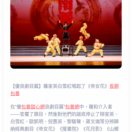
【優良劇目篇】羅家英白雪紅唱起了《帝女花》
長期
包養
在“優
包養甜心網
良劇目篇”
包養網
中，羅和介入者
——答覆了題目，然後對他們的謎底停止了辯家英、
白雪紅、歐凱明、倪惠英、黎駿聲、蔣文端等分辨歸
納經典劇目《帝女花》《搜書院》《花月影》《山鄉