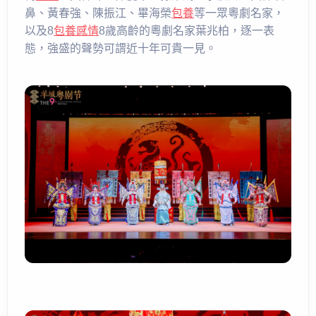
鼻、黃春強、陳振江、畢海榮
包養
等一眾粵劇名家，
以及8
包養感情
8歲高齡的粵劇名家葉兆柏，逐一表
態，強盛的聲勢可謂近十年可貴一見。