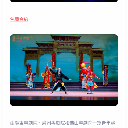
包養合約
由廣東粵劇院、廣州粵劇院和佛山粵劇院一眾青年演