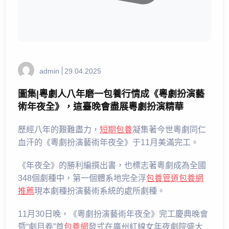
admin
29.04.2025
圖集|粵劇人八年磨一包養行情成《粵劇扮演藝
術年夜全》，這臺晚會盡展粵劇扮演精華
歷經八年的艱難盡力，
短期包養
凝集著今世粵劇同仁
血汗的《粵劇扮演藝術年夜全》于11月美滿完工。
《年夜全》的勝利編撰出書，也標志著粵劇成為全國
348個劇種中，第一個體系地完全浮
包養管道
包養網
推薦
現本劇種扮演藝術系統的處所劇種。
11月30日晚，《粵劇扮演藝術年夜全》完工慶典晚會
暨“劇目卷”首
包養網
發式在廣州紅線女年夜劇院盛大