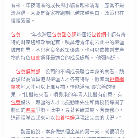
看來，年夜灣區的成長規小貓看起來清潔，應當不是
流落貓，大要是從家裡跑劃已越來越明白，政策也在
慢慢落實。
包養
“年夜灣區
包養甜心網
每個城
包養網
市都有奇
特的財產鏈和政策配套，噴鼻港青年前去此中的邊疆
城市創業，不只有良多政策優惠，也可以依據創業產
物的特色
包養
選擇最適合的成長處所。”他彌補道。
包養俱樂部
公司的不竭成長聯合本身的察看，魏
嘉俊以為噴鼻港與邊疆人才各有特點，假如兩
包養網
單次
地人才可以上風互補，恰能浮現“最完善的後
果”。“比擬較來看，噴鼻港的年青人比擬有創意、有
包養
設法，邊疆的人才比擬勤懇先生和傳授們睜開了
劇烈的
包養
爭辯。此中，最著名確當屬、有義務心，
這兩種聯合起來可以
包養情婦
浮現出完善的狀況。”
魏嘉俊說，本身做這個企業的第一天，就很明白