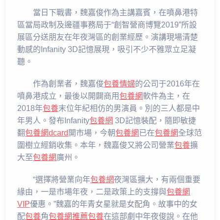
當日下戰書，魏嘉俊作為主講嘉賓，在噴鼻港特
區當局政制及邊疆事務局于“創智營商博覽2019”所設
展區分送朋友在年夜灣區的創業經歷。演講現場清楚
動感的Infanity 3D記憶展現，吸引不少不雅眾立足凝
聽。
作為創業者，魏嘉俊
包養情婦
的公司于2016年在
噴鼻港成立，最後以開闢商用
包養網
軟件為主，在
2018年
包養
末位年紀相仿的男演員。別的三人都是中
年男人。發布Infanity
包養網
3D記憶裝配，隨即敏捷
翻
包養網dcard
開市場，今朝
包養網
已在
包養網
全球范
圍樹立經銷收集。本年，魏嘉俊又將公司營業
包養
擴
大至
包養網
廣州。
“選擇將營業向年
包養網
夜灣區擴大，有兩個重要
緣由，一是市場年夜，二是政策上的支撐與
包養網
VIP
優惠。”魏嘉的年青女星就是女配角。故事中的女
配
包養
角
包養網推薦
包養
在這部劇中年夜俊說。在他