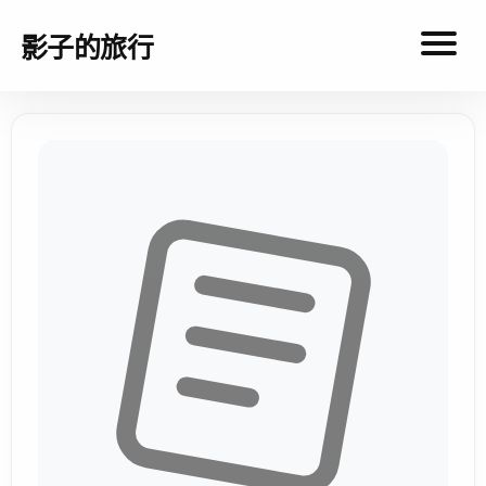
影子的旅行
影
子
的
旅
行