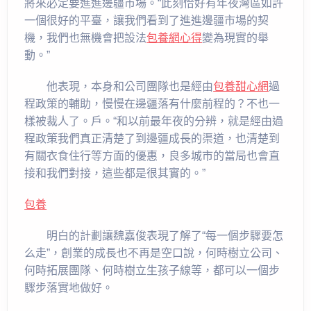
將來必定要進進邊疆市場。“此刻恰好有年夜灣區如許
一個很好的平臺，讓我們看到了進進邊疆市場的契
機，我們也無機會把設法
包養網心得
變為現實的舉
動。”
他表現，本身和公司團隊也是經由
包養甜心網
過
程政策的輔助，慢慢在邊疆落有什麼前程的？不也一
樣被裁人了。戶。“和以前最年夜的分辨，就是經由過
程政策我們真正清楚了到邊疆成長的渠道，也清楚到
有關衣食住行等方面的優惠，良多城市的當局也會直
接和我們對接，這些都是很其實的。”
包養
明白的計劃讓魏嘉俊表現了解了“每一個步驟要怎
么走”，創業的成長也不再是空口說，何時樹立公司、
何時拓展團隊、何時樹立生孩子線等，都可以一個步
驟步落實地做好。