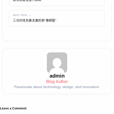
NEXT POST →
三位村找包養支書的新“春耕圖”
admin
Blog Author
Passionate about technology, design, and innovation.
Leave a Comment