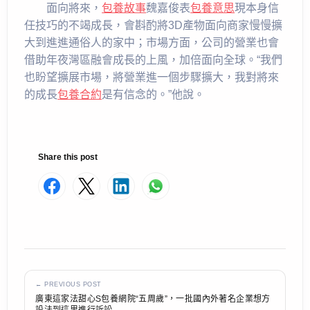
面向將來，
包養故事
魏嘉俊表
包養意思
現本身信
任技巧的不竭成長，會斟酌將3D產物面向商家慢慢擴
大到進進通俗人的家中；市場方面，公司的營業也會
借助年夜灣區融會成長的上風，加倍面向全球。“我們
也盼望擴展市場，將營業進一個步驟擴大，我對將來
的成長
包養合約
是有信念的。”他說。
Share this post
← PREVIOUS POST
廣東這家法甜心S包養網院“五周歲”，一批國內外著名企業想方
設法​到這里進行訴訟