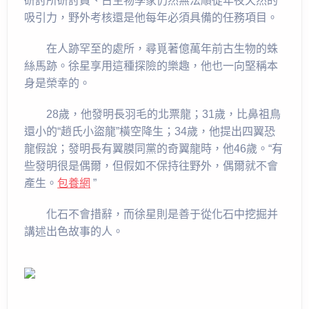
研討所研討員、古生物學家仍然無法順從年夜天然的
吸引力，野外考核還是他每年必須具備的任務項目。
在人跡罕至的處所，尋覓著億萬年前古生物的蛛
絲馬跡。徐星享用這種探險的樂趣，他也一向堅稱本
身是榮幸的。
28歲，他發明長羽毛的北票龍；31歲，比鼻祖鳥
還小的“趙氏小盜龍”橫空降生；34歲，他提出四翼恐
龍假說；發明長有翼膜同黨的奇翼龍時，他46歲。“有
些發明很是偶爾，但假如不保持往野外，偶爾就不會
產生。
包養網
”
化石不會措辭，而徐星則是善于從化石中挖掘并
講述出色故事的人。