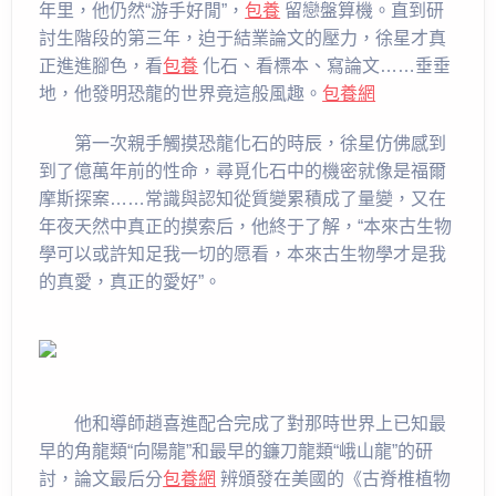
年里，他仍然“游手好閒”，
包養
留戀盤算機。直到研
討生階段的第三年，迫于結業論文的壓力，徐星才真
正進進腳色，看
包養
化石、看標本、寫論文……垂垂
地，他發明恐龍的世界竟這般風趣。
包養網
第一次親手觸摸恐龍化石的時辰，徐星仿佛感到
到了億萬年前的性命，尋覓化石中的機密就像是福爾
摩斯探案……常識與認知從質變累積成了量變，又在
年夜天然中真正的摸索后，他終于了解，“本來古生物
學可以或許知足我一切的愿看，本來古生物學才是我
的真愛，真正的愛好”。
他和導師趙喜進配合完成了對那時世界上已知最
早的角龍類“向陽龍”和最早的鐮刀龍類“峨山龍”的研
討，論文最后分
包養網
辨頒發在美國的《古脊椎植物