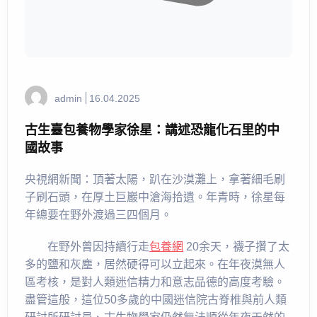
admin
16.04.2025
古生臺包養物學家徐星：講述恐龍化石里的中
國故事
央視網新聞：頂著太陽，趴在沙漠灘上，拿著細毛刷
子刷石頭，在厚土巨巖中滄海拾遺。年青時，徐星每
年總要在野外渡過三四個月。
在野外曾因持續行走
包養網
20余天，襪子攢了太
多的鹽和灰塵，居然硬得可以立起來。在年夜漠無人
區考核，是對人類迷信精力和意志品德的高度考驗。
盡管這般，這位50多歲的中國迷信院古脊椎與前人類