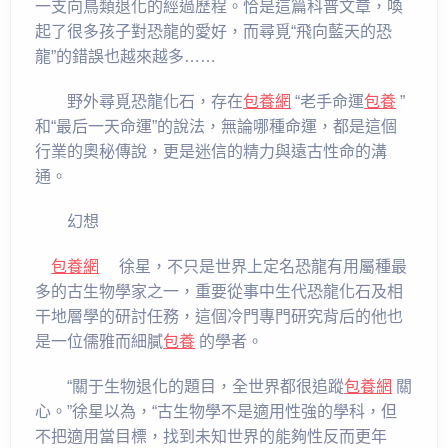
一支向鳥類退化的經過歷程。恰是這篇科普文章，喚
起了很多孩子對恐龍的愛好，而尋覓“飛向藍天的恐
龍”的錯誤也越來越多……
野外尋覓恐龍化石，存在
包養網
“老手命運
包養
”
和“最后一天命運”的說法，無論哪種命運，都是這個
行業的奧秘傳說，更是迷信的精力與遠古性命的溝
通。
幻想
包養網
徐星，不只是世界上定名恐龍有用屬種最
多的古生物學家之一，重要從事中生代恐龍化石及相
干地層學的研討任務，這個冷門專門研究背后的他也
是一位儒雅而細膩
包養
的學者。
“關于生物退化的題目，全世界都很追蹤
包養網
關
心。”徐星以為，“古生物學不是適用性強的學科，但
不把適用當目標，找到未知世界的能夠性反而更年