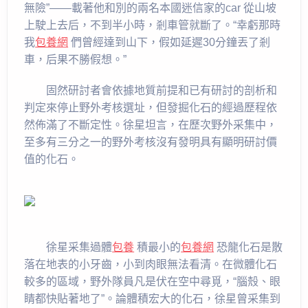
無險”——載著他和別的兩名本國迷信家的car 從山坡
上駛上去后，不到半小時，剎車管就斷了。“幸虧那時
我
包養網
們曾經達到山下，假如延遲30分鐘丟了剎
車，后果不勝假想。”
固然研討者會依據地質前提和已有研討的剖析和
判定來停止野外考核選址，但發掘化石的經過歷程依
然佈滿了不斷定性。徐星坦言，在歷次野外采集中，
至多有三分之一的野外考核沒有發明具有顯明研討價
值的化石。
徐星采集過體
包養
積最小的
包養網
恐龍化石是散
落在地表的小牙齒，小到肉眼無法看清。在微體化石
較多的區域，野外隊員凡是伏在空中尋覓，“腦殼、眼
睛都快貼著地了”。論體積宏大的化石，徐星曾采集到