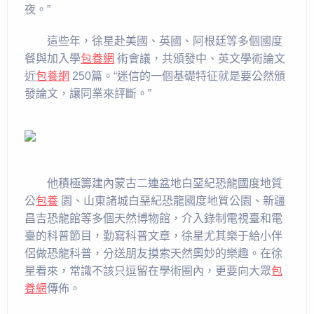
夜。”
這些年，徐星赴美國、英國、阿根廷等多個國度
餐與加入學
包養網
術會議，共頒發中、英文學術論文
近
包養網
250篇。“迷信的一個基礎特征就是要公然頒
發論文，讓同業來評斷。”
他積極籌建內蒙古二連盆地白堊紀恐龍國度地質
公
包養
園、山東諸城白堊紀恐龍國度地質公園、新疆
昌吉恐龍館等多個天然博物館，介入錄制電視臺和電
臺的科普節目，勤寫科普文章，徐星尤其樂于給小伴
侶做恐龍科普，分送朋友摸索天然奧妙的樂趣。在徐
星看來，常識不該只逗留在學術圈內，更要向大眾
包
養網
傳佈。