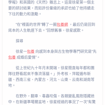
學報》和英國的《天然》雜志上。這是徐星第一個主
要的研討結果，而如許份量級的承認也給了他持續走
下往的動力和激勵。
“在“裡面的世界”轉了一圈
包養網
，最后仍是回到
底本的人生軌道下去。”回想舊事，徐星感歎。
探尋
徐星一
包養
向感到本身與古生物學專門研究是“先
包養
成婚后愛情”。
從上世紀九十年月末開端，徐星簡直每年都和團
隊往野看起來不像流落貓。」外考核，萍蹤遍布新
疆、西南三省、內蒙古、河北、山東、云南和湖南等
地。
在野外，翻車、毒蟲咬傷，各類變亂風險隱藏途
中。在新疆準噶爾盆地，徐星經過的事況了一次“有驚