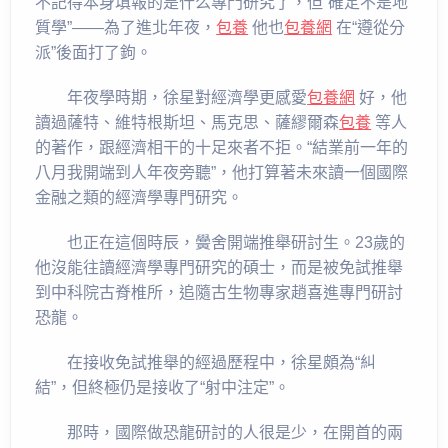
不記得本身填報的是什么專門研究了，但“確定不是地
質學”——為了進北年夜，
包養
他也
包養網
在“遵從分
派”後面打了鉤。
年夜學時期，徐星對經濟學更感愛
包養網
好，他
讀過薩特、維特根斯坦、馬克思、薩繆爾森
包養
等人
的著作，跟經濟相干的十足來者不拒。“結業前一年的
八月我開端到人年夜旁聽”，他打算著未來讀一個國際
金融之類的經濟學專門研究。
也正在這個時辰，黌舍開端推舉研討生。23歲的
他沒能往讀經濟學專門研究的碩士，而是被免試推舉
到中科院古脊椎所，追隨古生物專家趙喜進專門研討
恐龍。
在接收免試推舉的經過歷程中，徐星頗為“糾
結”，但終極仍是接收了“射中注定”。
那時，國際做恐龍研討的人很是少，在開首的兩