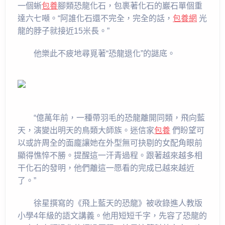
一個蜥
包養
腳類恐龍化石，包裹著化石的巖石單個重
達六七噸。“阿誰化石還不完全，完全的話，
包養網
光
龍的脖子就接近15米長。”
他樂此不疲地尋覓著“恐龍退化”的謎底。
“億萬年前，一種帶羽毛的恐龍離開同類，飛向藍
天，演變出明天的鳥類大師族。迷信家
包養
們盼望可
以或許周全的面龐讓她在外型無可抉剔的女配角眼前
顯得憔悴不勝。提醒這一汗青過程。跟著越來越多相
干化石的發明，他們離這一愿看的完成已越來越近
了。”
徐星撰寫的《飛上藍天的恐龍》被收錄進人教版
小學4年級的語文講義。他用短短千字，先容了恐龍的