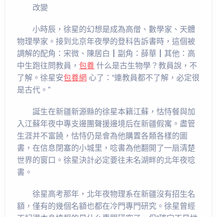
改變
小時辰，徐星的幻想是成為高僧、數學家、天體
物理學家。接到北京年夜學的登科告訴書時，這個被
調解的配角：宋微、陳居白┃副角：薛華┃其他：高
中生跑往問教員，
包養
什么是古生物學？教員說，不
了解。徐星安
包養網
心了：“連教員都不了解，必定很
是古代。”
誕生在新疆新源縣的徐星本籍江蘇，怙恃餐與加
入江蘇年夜中專支邊團聲援邊境后在新疆假寓。盡管
生涯并不富饒，怙恃仍是會為他購置各類各樣的圖
書，在信息閉塞的小城里，唸書為他翻開了一扇清楚
世界的窗口。徐星決計必定要往未名湖畔的北年夜唸
書。
徐星高考那年，北年夜物理系在新疆沒有招生名
額，僅有的幾個名額也都在冷門專門研究。徐星曾經