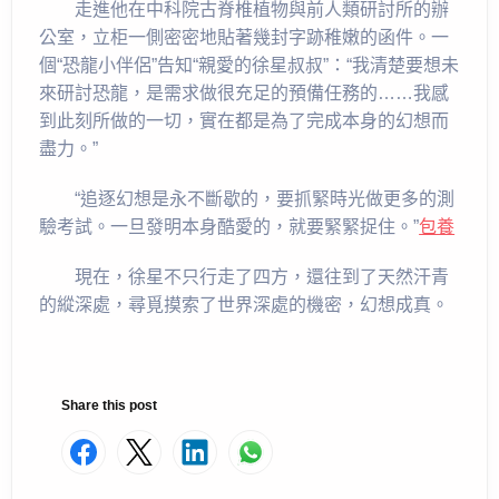
走進他在中科院古脊椎植物與前人類研討所的辦
公室，立柜一側密密地貼著幾封字跡稚嫩的函件。一
個“恐龍小伴侶”告知“親愛的徐星叔叔”：“我清楚要想未
來研討恐龍，是需求做很充足的預備任務的……我感
到此刻所做的一切，實在都是為了完成本身的幻想而
盡力。”
“追逐幻想是永不斷歇的，要抓緊時光做更多的測
驗考試。一旦發明本身酷愛的，就要緊緊捉住。”
包養
現在，徐星不只行走了四方，還往到了天然汗青
的縱深處，尋覓摸索了世界深處的機密，幻想成真。
Share this post