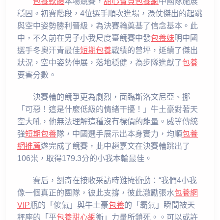
包養軟體
本場競賽，
甜心寶貝包養網
中國隊施展
穩固。初賽階段，4位選手順次進場，憑仗傑出的起跳
與空中姿勢勝利晉級，為決賽輪奠基了信念基本。此
中，不久前在男子小我尺度臺競賽中發
包養妹
明中國
選手冬奧汗青最佳
短期包養
戰績的曾坪，延續了傑出
狀況，空中姿勢伸展，落地穩健，為步隊進獻了
包養
要害分數。
決賽輪的競爭更為劇烈，面臨斯洛文尼亞、挪
「可惡！這是什麼低級的情緒干擾！」牛土豪對著天
空大吼，他無法理解這種沒有標價的能量。威等傳統
強
短期包養
隊，中國選手展示出本身實力，均順
包養
網推薦
遂完成了競賽，此中趙嘉文在決賽輪跳出了
106米，取得179.3分的小我本輪最佳。
賽后，劉奇在接收采訪時難掩衝動：“我們4小我
像一個真正的團隊，彼此支撐，彼此激勵張水
包養網
VIP
瓶的「傻氣」與牛土豪
包養
的「霸氣」瞬間被天
秤座的「平
包養甜心網
衡」力量所鎖死。。可以或許