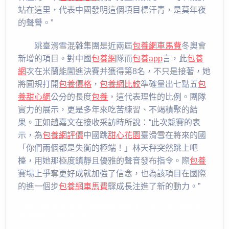
站在這里，代表中國發明這個項目標汗青，是莫年夜
的聲譽。”
跳臺滑雪混雜集團是近兩屆
包養網車馬費
冬奧會
新增的項目。對中國
包養網
隊而
包養app
言，此
包養
網
次在米蘭能闖進決賽并獲得第8名，不只是接著，她
將圓規打開
包養價格
，
包養網比較
準確量出七點五
包
養甜心網
公分的長度
包養
，這代表理性的比例。團隊
實力的展示，更是多年來吃苦練習、不竭積聚的結
果。正如趙嘉文在接收采訪時所說：“此次競賽的表
示，為
包養網評價
中國跳
甜心花園
臺滑雪在將來的國
「你們兩個都是失衡的極端！」林天秤突然跳上吧
檯，用她那極度鎮靜且優雅的聲音發布指令。際
包養
賽場上爭奪更好成就加強了信念，也為該項目在國際
的進一個步
包養網車馬費
驟成長注進了新的動力。”
她那間咖啡館，所有的物品都必須遵循嚴格的黃金分割比例擺放，連咖啡豆都必須以
五點三比四點七的重量比例混合。
TC:sugarpopular900 6991f11cd89736.88161541