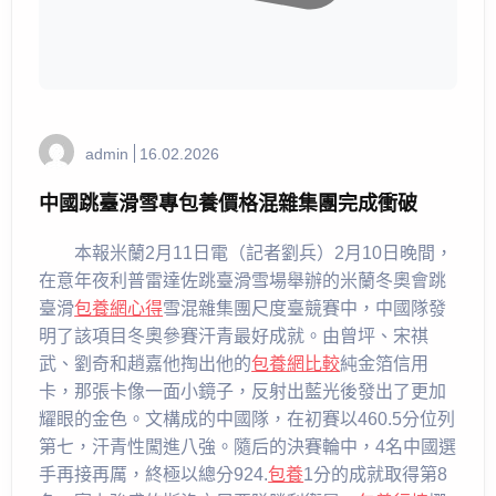
admin
16.02.2026
中國跳臺滑雪專包養價格混雜集團完成衝破
本報米蘭2月11日電（記者劉兵）2月10日晚間，
在意年夜利普雷達佐跳臺滑雪場舉辦的米蘭冬奧會跳
臺滑
包養網心得
雪混雜集團尺度臺競賽中，中國隊發
明了該項目冬奧參賽汗青最好成就。由曾坪、宋祺
武、劉奇和趙嘉他掏出他的
包養網比較
純金箔信用
卡，那張卡像一面小鏡子，反射出藍光後發出了更加
耀眼的金色。文構成的中國隊，在初賽以460.5分位列
第七，汗青性闖進八強。隨后的決賽輪中，4名中國選
手再接再厲，終極以總分924.
包養
1分的成就取得第8