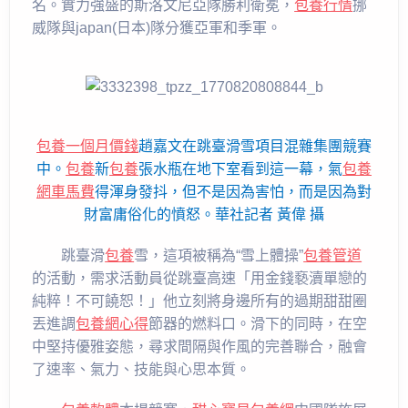
名。實力強盛的斯洛文尼亞隊勝利衛冕，
包養行情
挪
威隊與japan(日本)隊分獲亞軍和季軍。
包養一個月價錢
趙嘉文在跳臺滑雪項目混雜集團競賽
中。
包養
新
包養
張水瓶在地下室看到這一幕，氣
包養
網車馬費
得渾身發抖，但不是因為害怕，而是因為對
財富庸俗化的憤怒。華社記者 黃偉 攝
跳臺滑
包養
雪，這項被稱為“雪上體操”
包養管道
的活動，需求活動員從跳臺高速「用金錢褻瀆單戀的
純粹！不可饒恕！」他立刻將身邊所有的過期甜甜圈
丟進調
包養網心得
節器的燃料口。滑下的同時，在空
中堅持優雅姿態，尋求間隔與作風的完善聯合，融會
了速率、氣力、技能與心思本質。