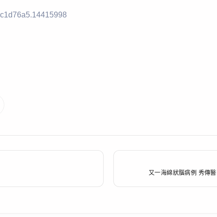
4c1d76a5.14415998
又一海綿狀腦病例 秀傳