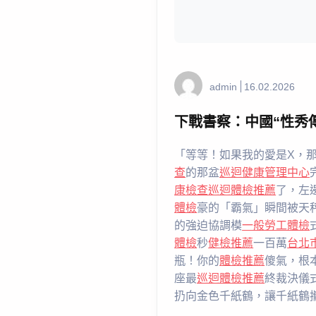
admin
16.02.2026
下戰書察：中國“性秀
「等等！如果我的愛是X，
查
的那盆
巡迴健康管理中心
康檢查
巡迴體檢推薦
了，左
體檢
豪的「霸氣」瞬間被天
的強迫協調模
一般勞工體檢
體檢
秒
健檢推薦
一百萬
台北
瓶！你的
體檢推薦
傻氣，根
座最
巡迴體檢推薦
終裁決儀
扔向金色千紙鶴，讓千紙鶴