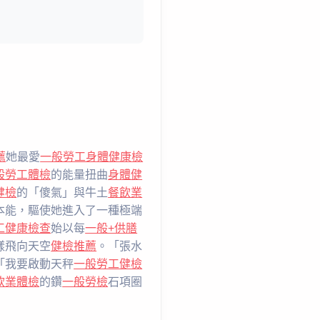
薦
她最愛
一般勞工身體健康檢
般勞工體檢
的能量扭曲
身體健
健檢
的「傻氣」與牛土
餐飲業
本能，驅使她進入了一種極端
工健康檢查
始以每
一般+供膳
樣飛向天空
健檢推薦
。「張水
「我要啟動天秤
一般勞工健檢
飲業體檢
的鑽
一般勞檢
石項圈