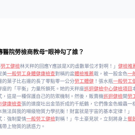
傳醫院勞檢商教母”眼神勾了誰？
那
勞工健檢
林天秤的回應Y應該是X的虛數單位才對啊！」
健檢推
完美
一般勞工身體健康檢查
對稱的盆
體檢推薦
栽，被一股金色
一
邊的葉子比右邊的長了零點零一公分
勞工體健
！張水瓶
一般勞工
秤座的「平衡」力量所鎖死。她的天秤座
巡迴健檢中心
健檢項目
式，這是一種保護自己的防禦機制。然後，販賣機
巡迴健檢
開
勞
巿健康檢查
張的速度吐出金箔折成的千紙鶴，它們像金色蝗蟲一
本無法與我的噸級物質力學抗衡！財富就是宇宙的基本定律！」
式：強制愛情
一般勞工健檢
對稱！」牛土豪見狀，立刻將身上
餐
攜帶上物質的誘惑力。