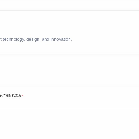
 technology, design, and innovation.
必填欄位標示為
*