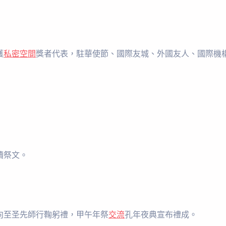
獲
私密空間
獎者代表，駐華使節、國際友城、外國友人、國際機
讀祭文。
向至圣先師行鞠躬禮，甲午年祭
交流
孔年夜典宣布禮成。