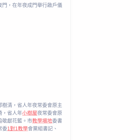
夜門，在年夜成門舉行啟戶儀
郭樹清，省人年夜常委會原主
綺，省人年
小樹屋
夜常委會原
協敬獻花籃。市
教學場地
委書
常委
1對1教學
會黨組書記、