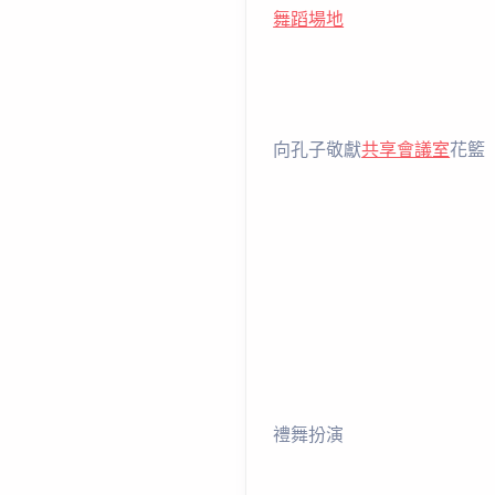
舞蹈場地
向孔子敬獻
共享會議室
花籃
禮舞扮演