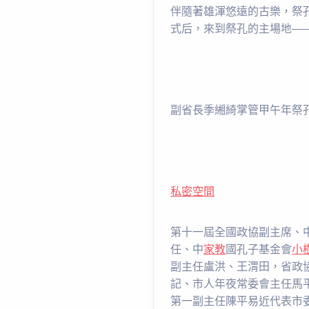
伴隨著雄渾悠遠的古樂，祭
式后，來到祭孔的主場地—
副省長季緗綺掌管甲午年祭
私密空間
第十一屆全國政協副主席、
任、中
家教
國孔子基金會
小
副主任盧洪、王渭田，省政
記、市人年夜常委會主任馬
第一副主任陳平易近代表市