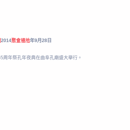
間
2014
聚會場地
年9月28日
65周年祭孔年夜典在曲阜孔廟盛大舉行。