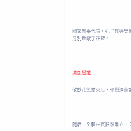
國家部委代表，孔子教導獎
分別敬獻了花籃。
瑜伽場地
敬獻花籃結束后，郭樹清恭
隨后，全體來賓莊然肅立，