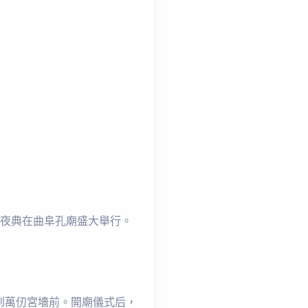
年夜典在曲阜孔廟盛大舉行。
到萬仞宮墻前。開廟儀式后，