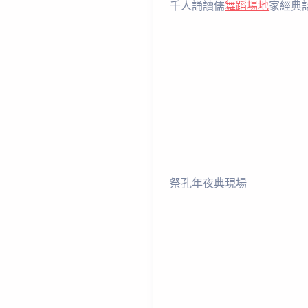
千人誦讀儒
舞蹈場地
家經典
祭孔年夜典現場