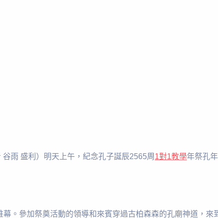
 谷雨 盛利）明天上午，紀念孔子誕辰2565周
1對1教學
年祭孔
帷幕。參加祭奠活動的領導和來賓穿過古柏森森的孔廟神道，來