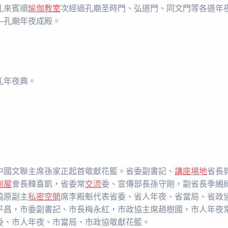
孔來賓順
瑜伽教室
次經過孔廟圣時門、弘道門、同文門等各道年
—孔廟年夜成殿。
孔年夜典。
中國文聯主席孫家正起首敬獻花籃。省委副書記、
講座場地
省長
樹屋
會長韓喜凱，省委常
交流
委、宣傳部長孫守剛，副省長季緗
協原副主
私密空間
席李殿魁代表省委、省人年夜、省當局、省政
平昌，市委副書記、市長梅永紅，市政協主席趙樹國，市人年夜
委、市人年夜、市當局、市政協敬獻花籃。