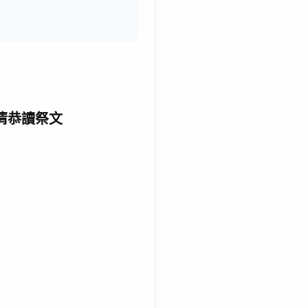
清恭讀祭文